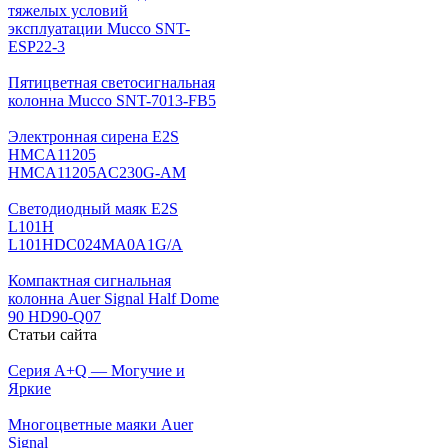
тяжелых условий
эксплуатации Mucco SNT-
ESP22-3
Пятицветная светосигнальная
колонна Mucco SNT-7013-FB5
Электронная сирена E2S
HMCA11205
HMCA11205AC230G-AM
Светодиодный маяк E2S
L101H
L101HDC024MA0A1G/A
Компактная сигнальная
колонна Auer Signal Half Dome
90 HD90-Q07
Статьи сайта
Серия A+Q — Могучие и
Яркие
Многоцветные маяки Auer
Signal