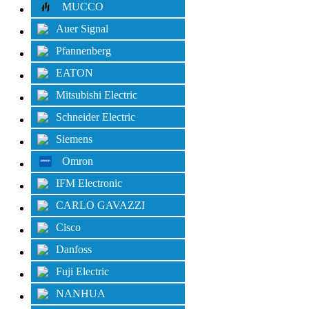
MUCCO
Auer Signal
Pfannenberg
EATON
Mitsubishi Electric
Schneider Electric
Siemens
Omron
IFM Electronic
CARLO GAVAZZI
Cisco
Danfoss
Fuji Electric
NANHUA