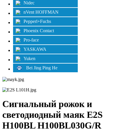
Nidec
nVent HOFFMAN
Pepperl+Fuchs
Phoenix Contact
Pro-face
YASKAWA
Yuken
Bei Jing Ping He
Сигнальный рожок и
светодиодный маяк E2S
H100BL H100BL030G/R