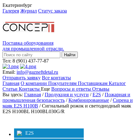
Екатеринбург
Галерея
Журнал
Статус заказа
Поставка оборудования
для промышленной отрасли.
Тел: 8 (901) 437-77-87
Email:
info@gazneftdetal.ru
Отправить заявку
Все контакты
Главная
О компании
Покупателям
Поставщикам
Каталог
Статьи
Контакты
Еще
Вопросы и ответы
Отзывы
Вы здесь:
Главная
/
Продукция и услуги
/
E2S
/
Пожарная и
промышленная безопасность
/
Комбинированные
/
Сирена и
маяк E2S H100B
/ Сигнальный рожок и светодиодный маяк
E2S H100BL H100BL030G/R
Категории
Фильтр
E2S