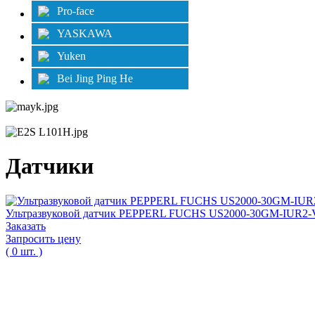
Pro-face
YASKAWA
Yuken
Bei Jing Ping He
Датчики
Ультразвуковой датчик PEPPERL FUCHS US2000-30GM-IUR2-
Заказать
Запросить цену
( 0 шт. )