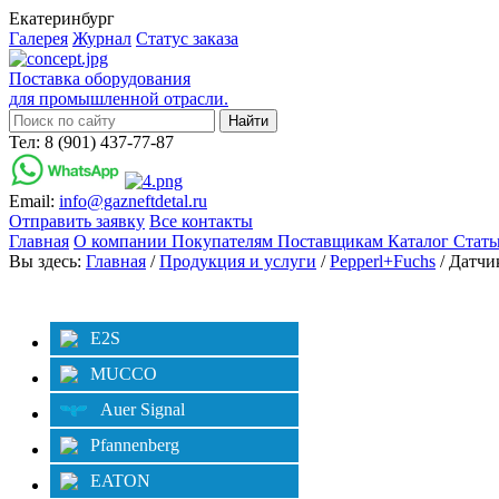
Екатеринбург
Галерея
Журнал
Статус заказа
Поставка оборудования
для промышленной отрасли.
Тел: 8 (901) 437-77-87
Email:
info@gazneftdetal.ru
Отправить заявку
Все контакты
Главная
О компании
Покупателям
Поставщикам
Каталог
Стат
Вы здесь:
Главная
/
Продукция и услуги
/
Pepperl+Fuchs
/ Датчи
Категории
E2S
MUCCO
Auer Signal
Pfannenberg
EATON