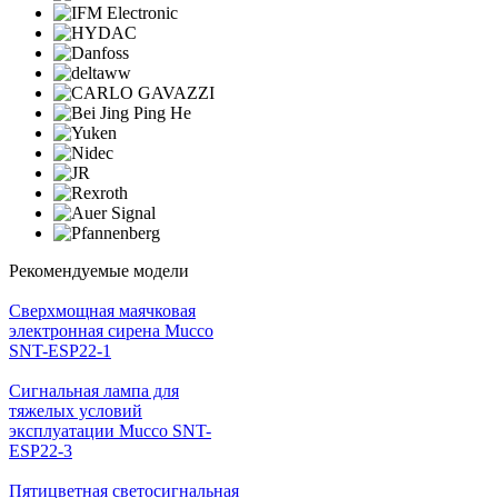
Рекомендуемые модели
Cверхмощная маячковая
электронная сирена Mucco
SNT-ESP22-1
Сигнальная лампа для
тяжелых условий
эксплуатации Mucco SNT-
ESP22-3
Пятицветная светосигнальная