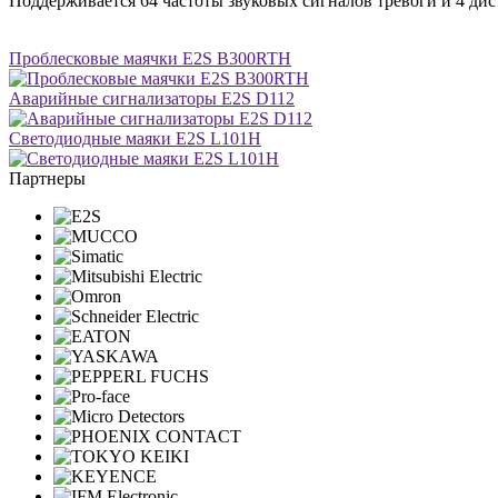
Поддерживается 64 частоты звуковых сигналов тревоги и 4 ди
Проблесковые маячки E2S B300RTH
Аварийные сигнализаторы E2S D112
Светодиодные маяки E2S L101H
Партнеры