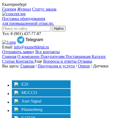
Екатеринбург
Галерея
Журнал
Статус заказа
Поставка оборудования
для промышленной отрасли.
Тел: 8 (901) 437-77-87
Email:
info@gazneftdetal.ru
Отправить заявку
Все контакты
Главная
О компании
Покупателям
Поставщикам
Каталог
Статьи
Контакты
Еще
Вопросы и ответы
Отзывы
Вы здесь:
Главная
/
Продукция и услуги
/
Omron
/ Датчики
Категории
Фильтр
E2S
MUCCO
Auer Signal
Pfannenberg
EATON