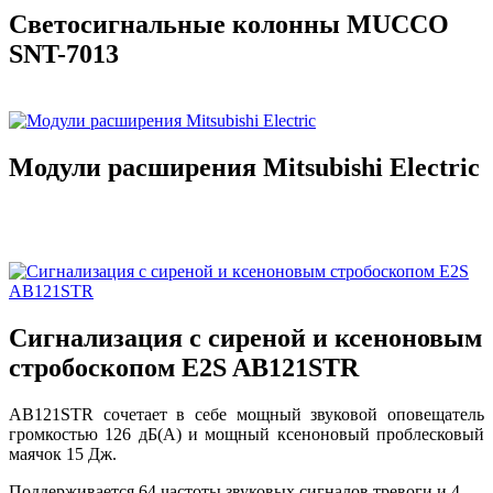
Светосигнальные колонны MUCCO
SNT-7013
Модули расширения Mitsubishi Electric
Сигнализация с сиреной и ксеноновым
стробоскопом E2S AB121STR
AB121STR сочетает в себе мощный звуковой оповещатель
громкостью 126 дБ(A) и мощный ксеноновый проблесковый
маячок 15 Дж.
Поддерживается 64 частоты звуковых сигналов тревоги и 4