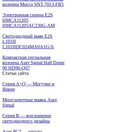
колонна Mucco SNT-7013-FB5
Электронная сирена E2S
HMCA11205
HMCA11205AC230G-AM
Светодиодный маяк E2S
L101H
L101HDC024MA0A1G/A
Компактная сигнальная
колонна Auer Signal Half Dome
90 HD90-Q07
Статьи сайта
Серия A+Q — Могучие и
Яркие
Многоцветные маяки Auer
Signal
Серия R — воплощение
светодиодного дизайна
Auer PC7 — просто