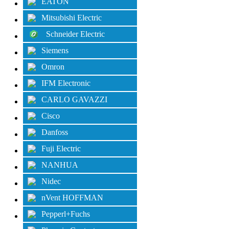
EATON
Mitsubishi Electric
Schneider Electric
Siemens
Omron
IFM Electronic
CARLO GAVAZZI
Cisco
Danfoss
Fuji Electric
NANHUA
Nidec
nVent HOFFMAN
Pepperl+Fuchs