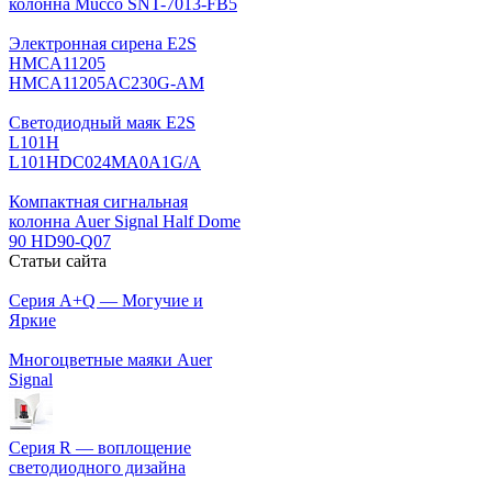
колонна Mucco SNT-7013-FB5
Электронная сирена E2S
HMCA11205
HMCA11205AC230G-AM
Светодиодный маяк E2S
L101H
L101HDC024MA0A1G/A
Компактная сигнальная
колонна Auer Signal Half Dome
90 HD90-Q07
Статьи сайта
Серия A+Q — Могучие и
Яркие
Многоцветные маяки Auer
Signal
Серия R — воплощение
светодиодного дизайна