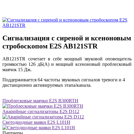
Сигнализация с сиреной и ксеноновым
стробоскопом E2S AB121STR
AB121STR сочетает в себе мощный звуковой оповещатель
громкостью 126 дБ(A) и мощный ксеноновый проблесковый
маячок 15 Дж.
Поддерживается 64 частоты звуковых сигналов тревоги и 4
дистанционно активируемых этапа/канала.
Проблесковые маячки E2S B300RTH
Аварийные сигнализаторы E2S D112
Светодиодные маяки E2S L101H
Партнеры