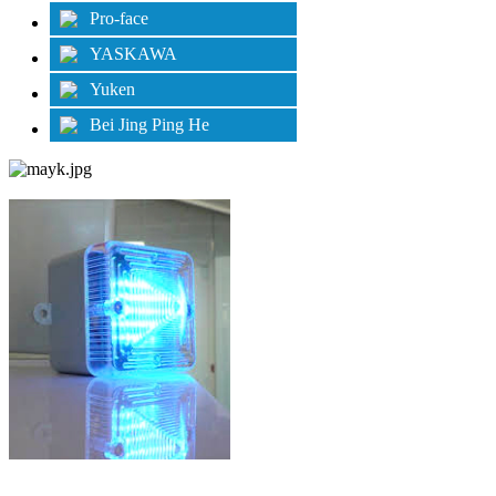
Pro-face
YASKAWA
Yuken
Bei Jing Ping He