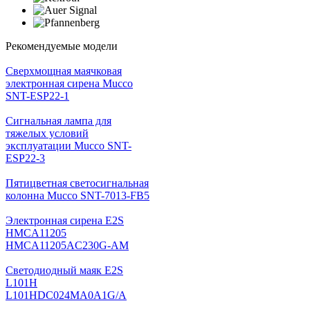
Рекомендуемые модели
Cверхмощная маячковая
электронная сирена Mucco
SNT-ESP22-1
Сигнальная лампа для
тяжелых условий
эксплуатации Mucco SNT-
ESP22-3
Пятицветная светосигнальная
колонна Mucco SNT-7013-FB5
Электронная сирена E2S
HMCA11205
HMCA11205AC230G-AM
Светодиодный маяк E2S
L101H
L101HDC024MA0A1G/A