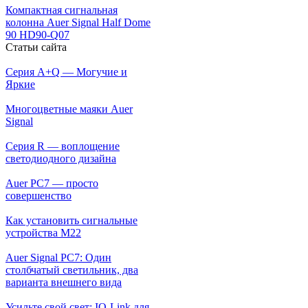
Компактная сигнальная
колонна Auer Signal Half Dome
90 HD90-Q07
Статьи сайта
Серия A+Q — Могучие и
Яркие
Многоцветные маяки Auer
Signal
Серия R — воплощение
светодиодного дизайна
Auer PC7 — просто
совершенство
Как установить сигнальные
устройства М22
Auer Signal PC7: Один
столбчатый светильник, два
варианта внешнего вида
Усильте свой свет: IO-Link для