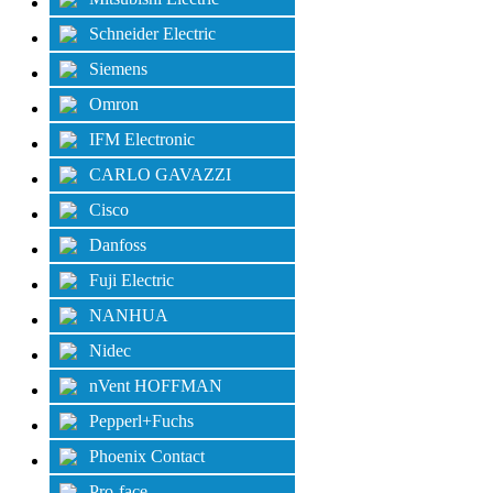
Schneider Electric
Siemens
Omron
IFM Electronic
CARLO GAVAZZI
Cisco
Danfoss
Fuji Electric
NANHUA
Nidec
nVent HOFFMAN
Pepperl+Fuchs
Phoenix Contact
Pro-face