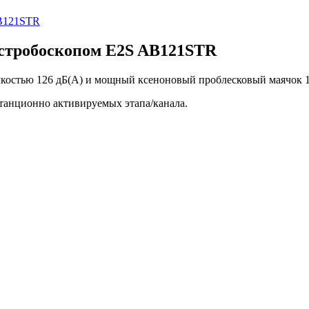
 стробоскопом E2S AB121STR
мкостью 126 дБ(A) и мощный ксеноновый проблесковый маячок 
станционно активируемых этапа/канала.