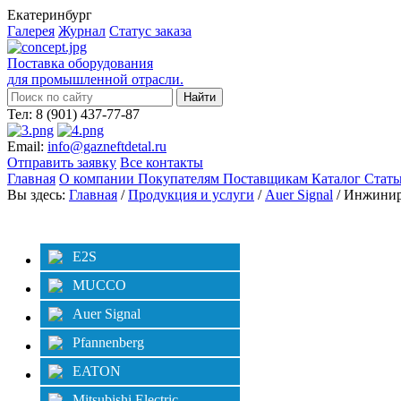
Екатеринбург
Галерея
Журнал
Статус заказа
Поставка оборудования
для промышленной отрасли.
Тел: 8 (901) 437-77-87
Email:
info@gazneftdetal.ru
Отправить заявку
Все контакты
Главная
О компании
Покупателям
Поставщикам
Каталог
Стат
Вы здесь:
Главная
/
Продукция и услуги
/
Auer Signal
/ Инжинир
Категории
E2S
MUCCO
Auer Signal
Pfannenberg
EATON
Mitsubishi Electric