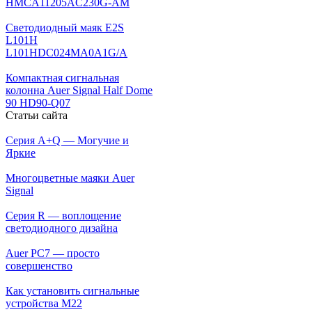
HMCA11205AC230G-AM
Светодиодный маяк E2S
L101H
L101HDC024MA0A1G/A
Компактная сигнальная
колонна Auer Signal Half Dome
90 HD90-Q07
Статьи сайта
Серия A+Q — Могучие и
Яркие
Многоцветные маяки Auer
Signal
Серия R — воплощение
светодиодного дизайна
Auer PC7 — просто
совершенство
Как установить сигнальные
устройства М22