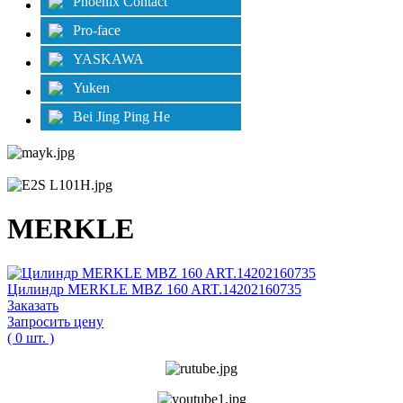
Phoenix Contact
Pro-face
YASKAWA
Yuken
Bei Jing Ping He
MERKLE
Цилиндр MERKLE MBZ 160 ART.14202160735
Заказать
Запросить цену
( 0 шт. )