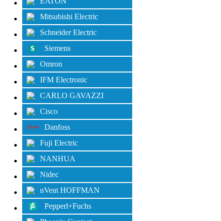
EATON
Mitsubishi Electric
Schneider Electric
Siemens
Omron
IFM Electronic
CARLO GAVAZZI
Cisco
Danfoss
Fuji Electric
NANHUA
Nidec
nVent HOFFMAN
Pepperl+Fuchs