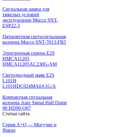
Сигнальная лампа для
тяжелых условий
эксплуатации Mucco SNT-
ESP22-3
Пятицветная светосигнальная
колонна Mucco SNT-7013-FB5
Электронная сирена E2S
HMCA11205
HMCA11205AC230G-AM
Светодиодный маяк E2S
L101H
L101HDC024MA0A1G/A
Компактная сигнальная
колонна Auer Signal Half Dome
90 HD90-Q07
Статьи сайта
Серия A+Q — Могучие и
Яркие