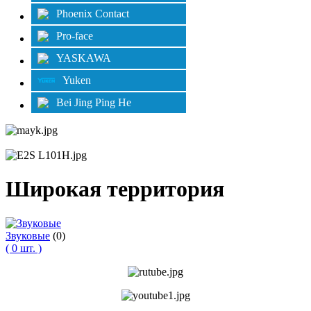
Phoenix Contact
Pro-face
YASKAWA
Yuken
Bei Jing Ping He
Широкая территория
Звуковые
(0)
( 0 шт. )