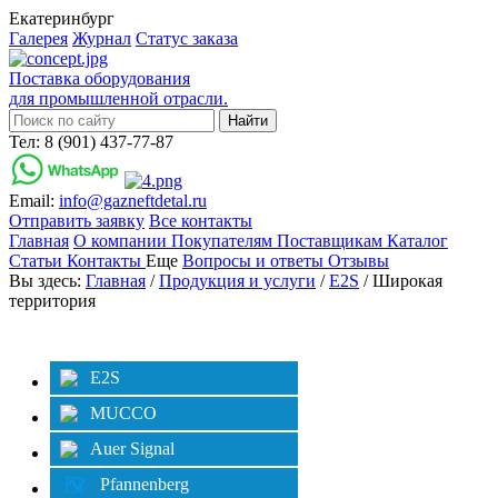
Екатеринбург
Галерея
Журнал
Статус заказа
Поставка оборудования
для промышленной отрасли.
Тел: 8 (901) 437-77-87
Email:
info@gazneftdetal.ru
Отправить заявку
Все контакты
Главная
О компании
Покупателям
Поставщикам
Каталог
Статьи
Контакты
Еще
Вопросы и ответы
Отзывы
Вы здесь:
Главная
/
Продукция и услуги
/
E2S
/ Широкая
территория
Категории
Фильтр
E2S
MUCCO
Auer Signal
Pfannenberg