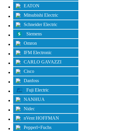
EATON
Mitsubishi Electric
Schneider Electric
Siemens
Omron
IFM Electronic
CARLO GAVAZZI
Cisco
Danfoss
Fuji Electric
NANHUA
Nidec
nVent HOFFMAN
Pepperl+Fuchs