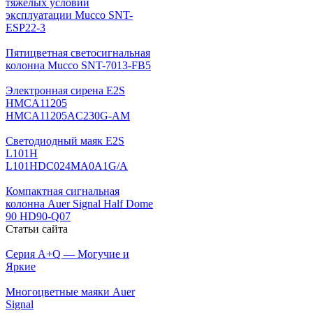
тяжелых условий
эксплуатации Mucco SNT-
ESP22-3
Пятицветная светосигнальная
колонна Mucco SNT-7013-FB5
Электронная сирена E2S
HMCA11205
HMCA11205AC230G-AM
Светодиодный маяк E2S
L101H
L101HDC024MA0A1G/A
Компактная сигнальная
колонна Auer Signal Half Dome
90 HD90-Q07
Статьи сайта
Серия A+Q — Могучие и
Яркие
Многоцветные маяки Auer
Signal