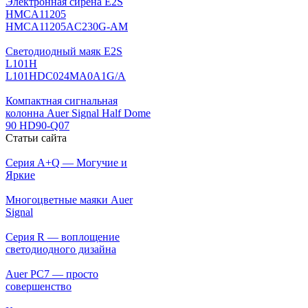
Электронная сирена E2S
HMCA11205
HMCA11205AC230G-AM
Светодиодный маяк E2S
L101H
L101HDC024MA0A1G/A
Компактная сигнальная
колонна Auer Signal Half Dome
90 HD90-Q07
Статьи сайта
Серия A+Q — Могучие и
Яркие
Многоцветные маяки Auer
Signal
Серия R — воплощение
светодиодного дизайна
Auer PC7 — просто
совершенство