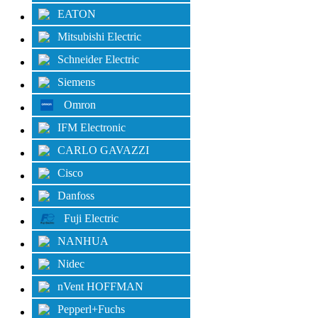
EATON
Mitsubishi Electric
Schneider Electric
Siemens
Omron
IFM Electronic
CARLO GAVAZZI
Cisco
Danfoss
Fuji Electric
NANHUA
Nidec
nVent HOFFMAN
Pepperl+Fuchs