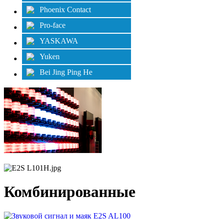
Phoenix Contact
Pro-face
YASKAWA
Yuken
Bei Jing Ping He
Комбинированные