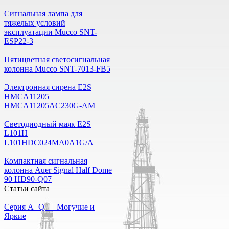
Сигнальная лампа для
тяжелых условий
эксплуатации Mucco SNT-
ESP22-3
Пятицветная светосигнальная
колонна Mucco SNT-7013-FB5
Электронная сирена E2S
HMCA11205
HMCA11205AC230G-AM
Светодиодный маяк E2S
L101H
L101HDC024MA0A1G/A
Компактная сигнальная
колонна Auer Signal Half Dome
90 HD90-Q07
Статьи сайта
Серия A+Q — Могучие и
Яркие