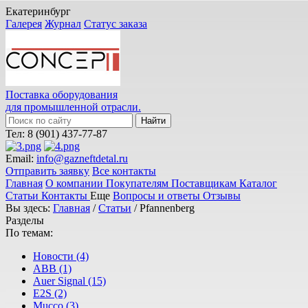
Екатеринбург
Галерея
Журнал
Статус заказа
Поставка оборудования
для промышленной отрасли.
Тел: 8 (901) 437-77-87
Email:
info@gazneftdetal.ru
Отправить заявку
Все контакты
Главная
О компании
Покупателям
Поставщикам
Каталог
Статьи
Контакты
Еще
Вопросы и ответы
Отзывы
Вы здесь:
Главная
/
Статьи
/ Pfannenberg
Разделы
По темам:
Новости (4)
ABB (1)
Auer Signal (15)
E2S (2)
Mucco (3)