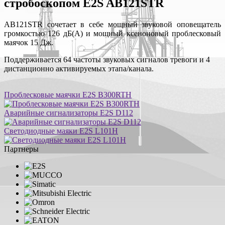
стробоскопом E2S AB121STR
AB121STR сочетает в себе мощный звуковой оповещатель
громкостью 126 дБ(A) и мощный ксеноновый проблесковый
маячок 15 Дж.
Поддерживается 64 частоты звуковых сигналов тревоги и 4
дистанционно активируемых этапа/канала.
Проблесковые маячки E2S B300RTH
Аварийные сигнализаторы E2S D112
Светодиодные маяки E2S L101H
Партнеры