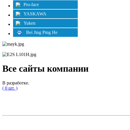
Pro-face
YASKAWA
Yuken
Bei Jing Ping He
Все сайты компании
В разработке.
( 0 шт. )