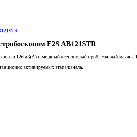
 стробоскопом E2S AB121STR
мкостью 126 дБ(A) и мощный ксеноновый проблесковый маячок 
станционно активируемых этапа/канала.