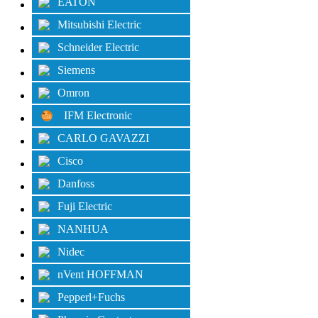
EATON
Mitsubishi Electric
Schneider Electric
Siemens
Omron
IFM Electronic
CARLO GAVAZZI
Cisco
Danfoss
Fuji Electric
NANHUA
Nidec
nVent HOFFMAN
Pepperl+Fuchs