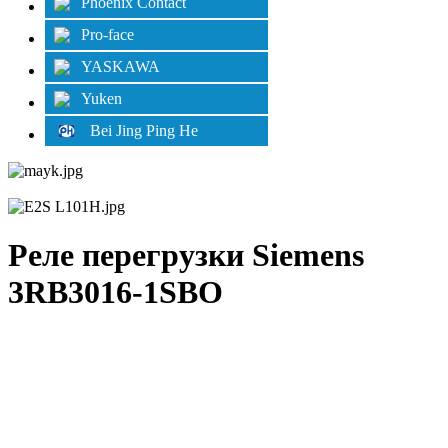
Phoenix Contact
Pro-face
YASKAWA
Yuken
Bei Jing Ping He
Реле перегрузки Siemens
3RB3016-1SBO