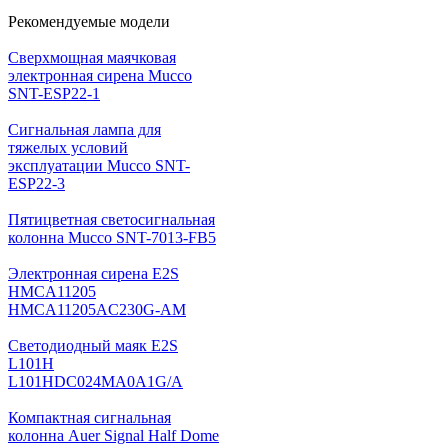
Рекомендуемые модели
Cверхмощная маячковая
электронная сирена Mucco
SNT-ESP22-1
Сигнальная лампа для
тяжелых условий
эксплуатации Mucco SNT-
ESP22-3
Пятицветная светосигнальная
колонна Mucco SNT-7013-FB5
Электронная сирена E2S
HMCA11205
HMCA11205AC230G-AM
Светодиодный маяк E2S
L101H
L101HDC024MA0A1G/A
Компактная сигнальная
колонна Auer Signal Half Dome