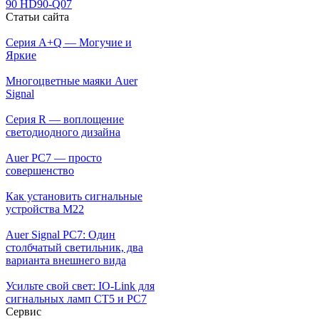
90 HD90-Q07
Статьи сайта
Серия A+Q — Могучие и
Яркие
Многоцветные маяки Auer
Signal
Серия R — воплощение
светодиодного дизайна
Auer PC7 — просто
совершенство
Как установить сигнальные
устройства М22
Auer Signal PC7: Один
столбчатый светильник, два
варианта внешнего вида
Усильте свой свет: IO-Link для
сигнальных ламп CT5 и PC7
Сервис