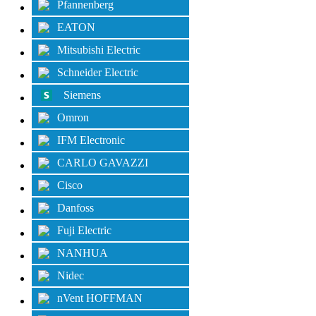
Pfannenberg
EATON
Mitsubishi Electric
Schneider Electric
Siemens
Omron
IFM Electronic
CARLO GAVAZZI
Cisco
Danfoss
Fuji Electric
NANHUA
Nidec
nVent HOFFMAN