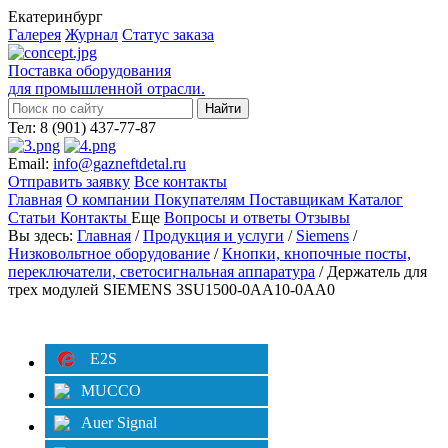
Екатеринбург
Галерея
Журнал
Статус заказа
Поставка оборудования
для промышленной отрасли.
Тел: 8 (901) 437-77-87
Email:
info@gazneftdetal.ru
Отправить заявку
Все контакты
Главная
О компании
Покупателям
Поставщикам
Каталог
Статьи
Контакты
Еще
Вопросы и ответы
Отзывы
Вы здесь:
Главная
/
Продукция и услуги
/
Siemens
/
Низковольтное оборудование
/
Кнопки, кнопочные посты,
переключатели, светосигнальная аппаратура
/ Держатель для
трех модулей SIEMENS 3SU1500-0AA10-0AA0
Категории
Фильтр
E2S
MUCCO
Auer Signal