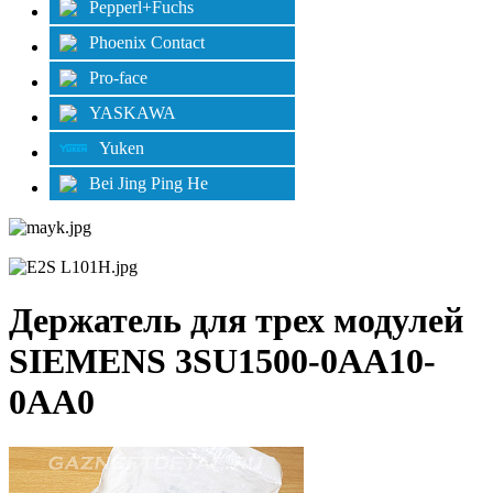
Pepperl+Fuchs
Phoenix Contact
Pro-face
YASKAWA
Yuken
Bei Jing Ping He
Держатель для трех модулей
SIEMENS 3SU1500-0AA10-
0AA0