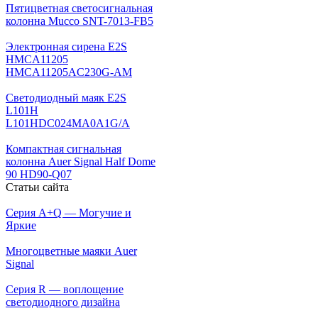
Пятицветная светосигнальная
колонна Mucco SNT-7013-FB5
Электронная сирена E2S
HMCA11205
HMCA11205AC230G-AM
Светодиодный маяк E2S
L101H
L101HDC024MA0A1G/A
Компактная сигнальная
колонна Auer Signal Half Dome
90 HD90-Q07
Статьи сайта
Серия A+Q — Могучие и
Яркие
Многоцветные маяки Auer
Signal
Серия R — воплощение
светодиодного дизайна