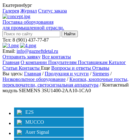
Екатеринбург
Галерея
Журнал
Статус заказа
Поставка оборудования
для промышленной отрасли.
Тел: 8 (901) 437-77-87
Email:
info@gazneftdetal.ru
Отправить заявку
Все контакты
Главная
О компании
Покупателям
Поставщикам
Каталог
Статьи
Контакты
Еще
Вопросы и ответы
Отзывы
Вы здесь:
Главная
/
Продукция и услуги
/
Siemens
/
Низковольтное оборудование
/
Кнопки, кнопочные посты,
переключатели, светосигнальная аппаратура
/ Контактный
модуль SIEMENS 3SU1400-2AA10-1CA0
Категории
Фильтр
E2S
MUCCO
Auer Signal