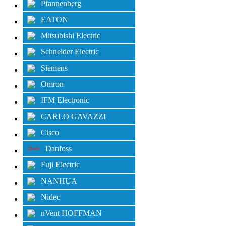
Pfannenberg
EATON
Mitsubishi Electric
Schneider Electric
Siemens
Omron
IFM Electronic
CARLO GAVAZZI
Cisco
Danfoss
Fuji Electric
NANHUA
Nidec
nVent HOFFMAN