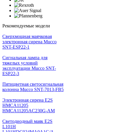
Рекомендуемые модели
Cверхмощная маячковая
электронная сирена Mucco
SNT-ESP22-1
Сигнальная лампа для
тяжелых условий
эксплуатации Mucco SNT-
ESP22-3
Пятицветная светосигнальная
колонна Mucco SNT-7013-FB5
Электронная сирена E2S
HMCA11205
HMCA11205AC230G-AM
Светодиодный маяк E2S
L101H
L101HDC024MA0A1G/A