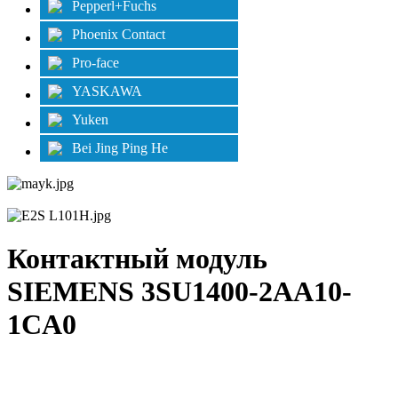
Pepperl+Fuchs
Phoenix Contact
Pro-face
YASKAWA
Yuken
Bei Jing Ping He
Контактный модуль
SIEMENS 3SU1400-2AA10-
1CA0