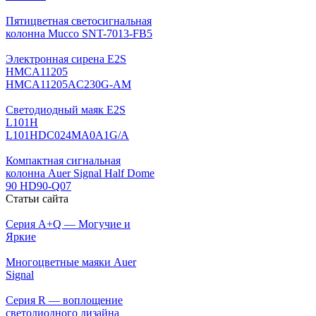
Пятицветная светосигнальная
колонна Mucco SNT-7013-FB5
Электронная сирена E2S
HMCA11205
HMCA11205AC230G-AM
Светодиодный маяк E2S
L101H
L101HDC024MA0A1G/A
Компактная сигнальная
колонна Auer Signal Half Dome
90 HD90-Q07
Статьи сайта
Серия A+Q — Могучие и
Яркие
Многоцветные маяки Auer
Signal
Серия R — воплощение
светодиодного дизайна