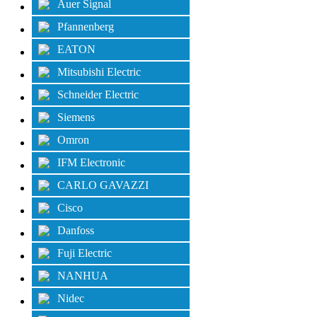
Auer Signal
Pfannenberg
EATON
Mitsubishi Electric
Schneider Electric
Siemens
Omron
IFM Electronic
CARLO GAVAZZI
Cisco
Danfoss
Fuji Electric
NANHUA
Nidec