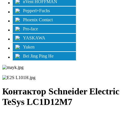
nVent HOFFMAN
Pepperl+Fuchs
Phoenix Contact
Pro-face
YASKAWA
Yuken
Bei Jing Ping He
Контактор Schneider Electric
TeSys LC1D12M7