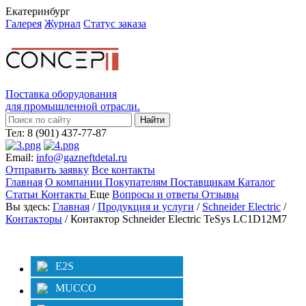
Екатеринбург
Галерея
Журнал
Статус заказа
Поставка оборудования
для промышленной отрасли.
Тел: 8 (901) 437-77-87
Email:
info@gazneftdetal.ru
Отправить заявку
Все контакты
Главная
О компании
Покупателям
Поставщикам
Каталог
Статьи
Контакты
Еще
Вопросы и ответы
Отзывы
Вы здесь:
Главная
/
Продукция и услуги
/
Schneider Electric
/
Контакторы
/ Контактор Schneider Electric TeSys LC1D12M7
Категории
Фильтр
E2S
MUCCO