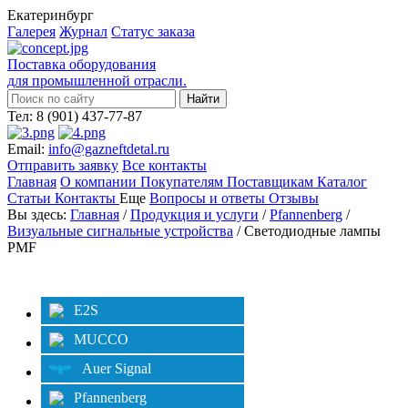
Екатеринбург
Галерея
Журнал
Статус заказа
Поставка оборудования
для промышленной отрасли.
Тел: 8 (901) 437-77-87
Email:
info@gazneftdetal.ru
Отправить заявку
Все контакты
Главная
О компании
Покупателям
Поставщикам
Каталог
Статьи
Контакты
Еще
Вопросы и ответы
Отзывы
Вы здесь:
Главная
/
Продукция и услуги
/
Pfannenberg
/
Визуальные сигнальные устройства
/ Светодиодные лампы
PMF
Категории
Фильтр
E2S
MUCCO
Auer Signal
Pfannenberg