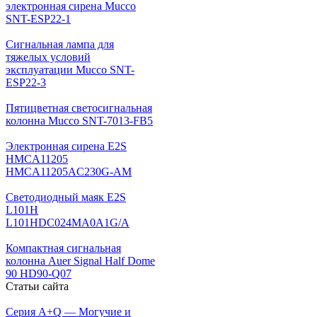
электронная сирена Mucco
SNT-ESP22-1
Сигнальная лампа для
тяжелых условий
эксплуатации Mucco SNT-
ESP22-3
Пятицветная светосигнальная
колонна Mucco SNT-7013-FB5
Электронная сирена E2S
HMCA11205
HMCA11205AC230G-AM
Светодиодный маяк E2S
L101H
L101HDC024MA0A1G/A
Компактная сигнальная
колонна Auer Signal Half Dome
90 HD90-Q07
Статьи сайта
Серия A+Q — Могучие и