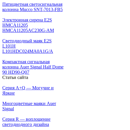
Пятицветная светосигнальная
колонна Mucco SNT-7013-FB5
Электронная сирена E2S
HMCA11205
HMCA11205AC230G-AM
Светодиодный маяк E2S
L101H
L101HDC024MA0A1G/A
Компактная сигнальная
колонна Auer Signal Half Dome
90 HD90-Q07
Статьи сайта
Серия A+Q — Могучие и
Яркие
Многоцветные маяки Auer
Signal
Серия R — воплощение
светодиодного дизайна