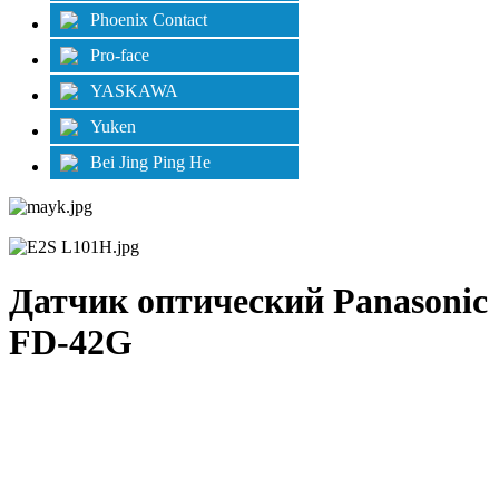
Phoenix Contact
Pro-face
YASKAWA
Yuken
Bei Jing Ping He
Датчик оптический Panasonic
FD-42G