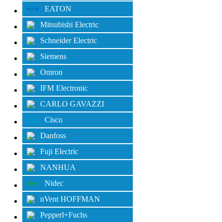
EATON
Mitsubishi Electric
Schneider Electric
Siemens
Omron
IFM Electronic
CARLO GAVAZZI
Cisco
Danfoss
Fuji Electric
NANHUA
Nidec
nVent HOFFMAN
Pepperl+Fuchs