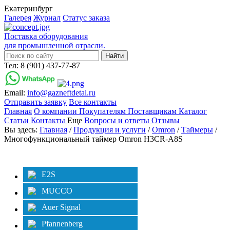
Екатеринбург
Галерея
Журнал
Статус заказа
Поставка оборудования
для промышленной отрасли.
Тел: 8 (901) 437-77-87
Email:
info@gazneftdetal.ru
Отправить заявку
Все контакты
Главная
О компании
Покупателям
Поставщикам
Каталог
Статьи
Контакты
Еще
Вопросы и ответы
Отзывы
Вы здесь:
Главная
/
Продукция и услуги
/
Omron
/
Таймеры
/
Многофункциональный таймер Omron H3CR-A8S
Категории
Фильтр
E2S
MUCCO
Auer Signal
Pfannenberg