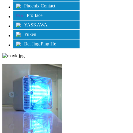
Phoenix Contact
Pro-face
YASKAWA
Yuken
Bei Jing Ping He