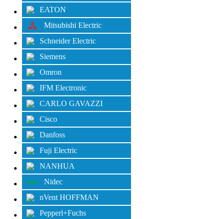
EATON
Mitsubishi Electric
Schneider Electric
Siemens
Omron
IFM Electronic
CARLO GAVAZZI
Cisco
Danfoss
Fuji Electric
NANHUA
Nidec
nVent HOFFMAN
Pepperl+Fuchs