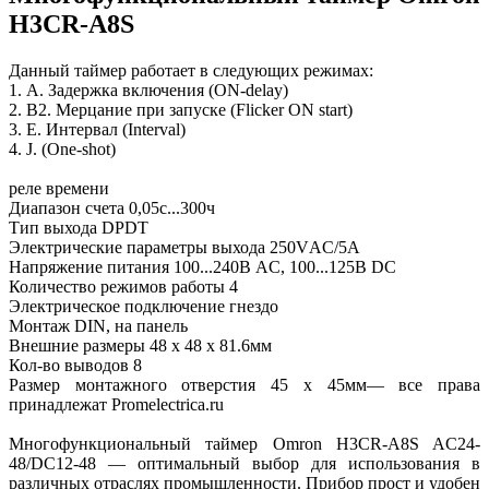
H3CR-A8S
Данный таймер работает в следующих режимах:
1. A. Задержка включения (ON-delay)
2. B2. Мерцание при запуске (Flicker ON start)
3. E. Интервал (Interval)
4. J. (One-shot)
реле времени
Диапазон счета 0,05с...300ч
Тип выхода DPDT
Электрические параметры выхода 250VАC/5А
Напряжение питания 100...240В AC, 100...125В DC
Количество режимов работы 4
Электрическое подключение гнездо
Монтаж DIN, на панель
Внешние размеры 48 x 48 x 81.6мм
Кол-во выводов 8
Размер монтажного отверстия 45 x 45мм— все права
принадлежат Promelectrica.ru
Многофункциональный таймер Omron H3CR-A8S AC24-
48/DC12-48 — оптимальный выбор для использования в
различных отраслях промышленности. Прибор прост и удобен