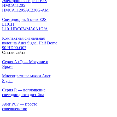
Электронная сирена E2S
HMCA11205
HMCA11205AC230G-AM
Светодиодный маяк E2S
L101H
L101HDC024MA0A1G/A
Компактная сигнальная
колонна Auer Signal Half Dome
90 HD90-Q07
Статьи сайта
Серия A+Q — Могучие и
Яркие
Многоцветные маяки Auer
Signal
Серия R — воплощение
светодиодного дизайна
Auer PC7 — просто
совершенство