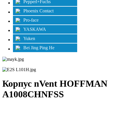
Pepperl+Fuchs
Phoenix Contact
Pro-face
YASKAWA
Yuken
Bei Jing Ping He
Корпус nVent HOFFMAN
A1008CHNFSS