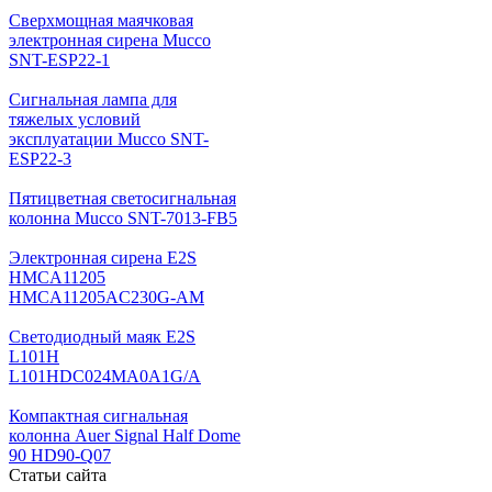
Cверхмощная маячковая
электронная сирена Mucco
SNT-ESP22-1
Сигнальная лампа для
тяжелых условий
эксплуатации Mucco SNT-
ESP22-3
Пятицветная светосигнальная
колонна Mucco SNT-7013-FB5
Электронная сирена E2S
HMCA11205
HMCA11205AC230G-AM
Светодиодный маяк E2S
L101H
L101HDC024MA0A1G/A
Компактная сигнальная
колонна Auer Signal Half Dome
90 HD90-Q07
Статьи сайта