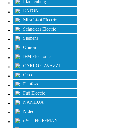
Pfannenberg
EATON
Mitsubishi Electric
Schneider Electric
Siemens
Omron
IFM Electronic
CARLO GAVAZZI
Cisco
Danfoss
Fuji Electric
NANHUA
Nidec
nVent HOFFMAN