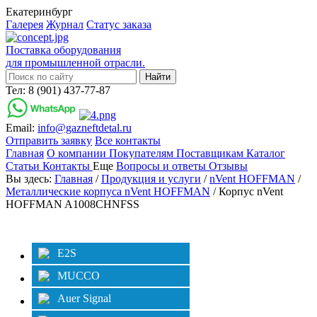
Екатеринбург
Галерея
Журнал
Статус заказа
Поставка оборудования
для промышленной отрасли.
Тел: 8 (901) 437-77-87
Email:
info@gazneftdetal.ru
Отправить заявку
Все контакты
Главная
О компании
Покупателям
Поставщикам
Каталог
Статьи
Контакты
Еще
Вопросы и ответы
Отзывы
Вы здесь:
Главная
/
Продукция и услуги
/
nVent HOFFMAN
/
Металлические корпуса nVent HOFFMAN
/ Корпус nVent
HOFFMAN A1008CHNFSS
Категории
Фильтр
E2S
MUCCO
Auer Signal