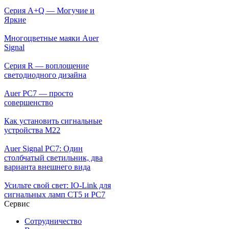
Серия A+Q — Могучие и
Яркие
Многоцветные маяки Auer
Signal
Серия R — воплощение
светодиодного дизайна
Auer PC7 — просто
совершенство
Как установить сигнальные
устройства М22
Auer Signal PC7: Один
столбчатый светильник, два
варианта внешнего вида
Усильте свой свет: IO-Link для
сигнальных ламп CT5 и PC7
Сервис
Сотрудничество