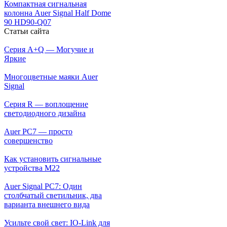
Компактная сигнальная
колонна Auer Signal Half Dome
90 HD90-Q07
Статьи сайта
Серия A+Q — Могучие и
Яркие
Многоцветные маяки Auer
Signal
Серия R — воплощение
светодиодного дизайна
Auer PC7 — просто
совершенство
Как установить сигнальные
устройства М22
Auer Signal PC7: Один
столбчатый светильник, два
варианта внешнего вида
Усильте свой свет: IO-Link для