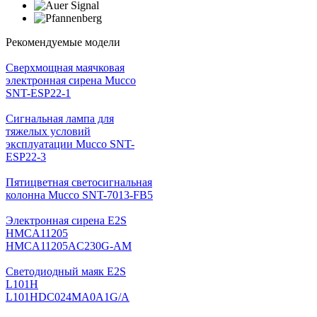
Рекомендуемые модели
Cверхмощная маячковая
электронная сирена Mucco
SNT-ESP22-1
Сигнальная лампа для
тяжелых условий
эксплуатации Mucco SNT-
ESP22-3
Пятицветная светосигнальная
колонна Mucco SNT-7013-FB5
Электронная сирена E2S
HMCA11205
HMCA11205AC230G-AM
Светодиодный маяк E2S
L101H
L101HDC024MA0A1G/A