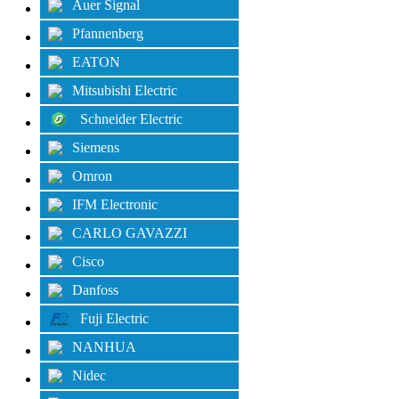
Auer Signal
Pfannenberg
EATON
Mitsubishi Electric
Schneider Electric
Siemens
Omron
IFM Electronic
CARLO GAVAZZI
Cisco
Danfoss
Fuji Electric
NANHUA
Nidec