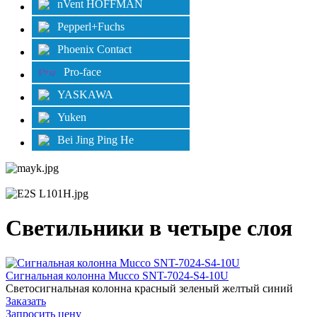
nVent HOFFMAN
Pepperl+Fuchs
Phoenix Contact
Pro-face
YASKAWA
Yuken
Bei Jing Ping He
Cветильники в четыре слоя
Сигнальная колонна Mucco SNT-7024-S4-10U
Светосигнальная колонна красный зеленый желтый синий
Заказать
Запросить цену