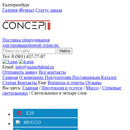
Екатеринбург
Галерея
Журнал
Статус заказа
Поставка оборудования
для промышленной отрасли.
Тел: 8 (901) 437-77-87
Email:
info@gazneftdetal.ru
Отправить заявку
Все контакты
Главная
О компании
Покупателям
Поставщикам
Каталог
Статьи
Контакты
Еще
Вопросы и ответы
Отзывы
Вы здесь:
Главная
/
Продукция и услуги
/
Mucco
/
Стековые
светильники
/ Cветильники в четыре слоя
Категории
Фильтр
E2S
MUCCO