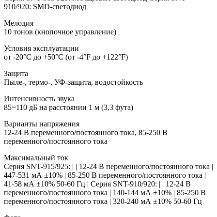
910/920: SMD-светодиод
Мелодия
10 тонов (кнопочное управление)
Условия эксплуатации
от -20°C до +50°C (от -4°F до +122°F)
Защита
Пыле-, термо-, УФ-защита, водостойкость
Интенсивность звука
85~110 дБ на расстоянии 1 м (3,3 фута)
Варианты напряжения
12-24 В переменного/постоянного тока, 85-250 В
переменного/постоянного тока
Максимальный ток
Серия SNT-915/925: | | 12-24 В переменного/постоянного тока |
447-531 мА ±10% | 85-250 В переменного/постоянного тока |
41-58 мА ±10% 50-60 Гц | Серия SNT-910/920: | | 12-24 В
переменного/постоянного тока | 140-144 мА ±10% | 85-250 В
переменного/постоянного тока | 320-240 мА ±10% 50-60 Гц