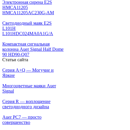
Электронная сирена E2S
HMCA11205
HMCA11205AC230G-AM
Светодиодный маяк E2S
L101H
L101HDC024MA0A1G/A
Компактная сигнальная
колонна Auer Signal Half Dome
90 HD90-Q07
Статьи сайта
Серия A+Q — Могучие и
Яркие
Многоцветные маяки Auer
Signal
Серия R — воплощение
светодиодного дизайна
Auer PC7 — просто
совершенство