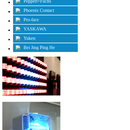
Pepperl+Fuchs
Phoenix Contact
Pro-face
YASKAWA
Yuken
Bei Jing Ping He