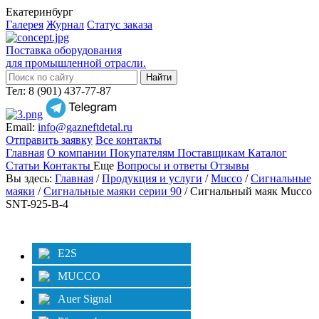
Екатеринбург
Галерея
Журнал
Статус заказа
Поставка оборудования
для промышленной отрасли.
Тел: 8 (901) 437-77-87
Email:
info@gazneftdetal.ru
Отправить заявку
Все контакты
Главная
О компании
Покупателям
Поставщикам
Каталог
Статьи
Контакты
Еще
Вопросы и ответы
Отзывы
Вы здесь:
Главная
/
Продукция и услуги
/
Mucco
/
Сигнальные
маяки
/
Сигнальные маяки серии 90
/ Сигнальный маяк Mucco
SNT-925-B-4
Категории
Фильтр
E2S
MUCCO
Auer Signal