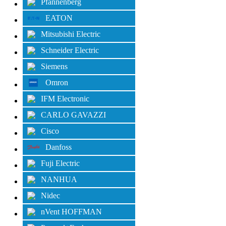
Pfannenberg
EATON
Mitsubishi Electric
Schneider Electric
Siemens
Omron
IFM Electronic
CARLO GAVAZZI
Cisco
Danfoss
Fuji Electric
NANHUA
Nidec
nVent HOFFMAN