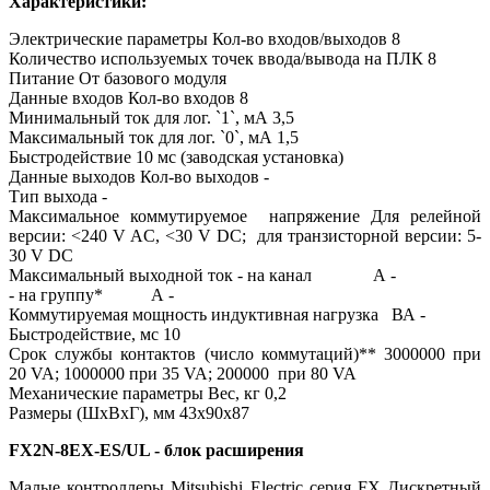
Характеристики:
Электрические параметры Кол-во входов/выходов 8
Количество используемых точек ввода/вывода на ПЛК 8
Питание От базового модуля
Данные входов Кол-во входов 8
Минимальный ток для лог. `1`, мА 3,5
Максимальный ток для лог. `0`, мА 1,5
Быстродействие 10 мс (заводская установка)
Данные выходов Кол-во выходов -
Тип выхода -
Максимальное коммутируемое напряжение Для релейной
версии: <240 V AC, <30 V DC; для транзисторной версии: 5-
30 V DC
Максимальный выходной ток - на канал А -
- на группу* А -
Коммутируемая мощность индуктивная нагрузка ВА -
Быстродействие, мс 10
Срок службы контактов (число коммутаций)** 3000000 при
20 VA; 1000000 при 35 VA; 200000 при 80 VA
Механические параметры Вес, кг 0,2
Размеры (ШхВхГ), мм 43х90х87
FX2N-8EX-ES/UL - блок расширения
Малые контроллеры Mitsubishi Electric серия FX Дискретный