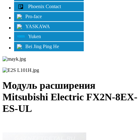
Phoenix Contact
Pro-face
YASKAWA
Yuken
Bei Jing Ping He
Модуль расширения
Mitsubishi Electric FX2N-8EX-
ES-UL