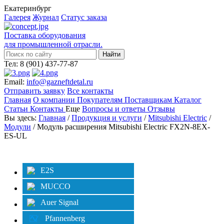
Екатеринбург
Галерея
Журнал
Статус заказа
Поставка оборудования
для промышленной отрасли.
Тел: 8 (901) 437-77-87
Email:
info@gazneftdetal.ru
Отправить заявку
Все контакты
Главная
О компании
Покупателям
Поставщикам
Каталог
Статьи
Контакты
Еще
Вопросы и ответы
Отзывы
Вы здесь:
Главная
/
Продукция и услуги
/
Mitsubishi Electric
/
Модули
/ Модуль расширения Mitsubishi Electric FX2N-8EX-
ES-UL
Категории
Фильтр
E2S
MUCCO
Auer Signal
Pfannenberg