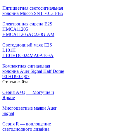
Пятицветная светосигнальная
колонна Mucco SNT-7013-FB5
Электронная сирена E2S
HMCA11205
HMCA11205AC230G-AM
Светодиодный маяк E2S
L101H
L101HDC024MA0A1G/A
Компактная сигнальная
колонна Auer Signal Half Dome
90 HD90-Q07
Статьи сайта
Серия A+Q — Могучие и
Яркие
Многоцветные маяки Auer
Signal
Серия R — воплощение
светодиодного дизайна