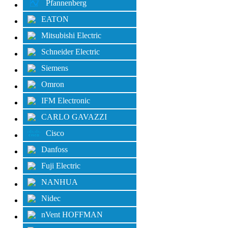
Pfannenberg
EATON
Mitsubishi Electric
Schneider Electric
Siemens
Omron
IFM Electronic
CARLO GAVAZZI
Cisco
Danfoss
Fuji Electric
NANHUA
Nidec
nVent HOFFMAN