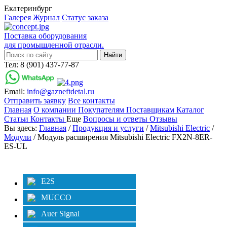
Екатеринбург
Галерея
Журнал
Статус заказа
Поставка оборудования
для промышленной отрасли.
Тел: 8 (901) 437-77-87
Email:
info@gazneftdetal.ru
Отправить заявку
Все контакты
Главная
О компании
Покупателям
Поставщикам
Каталог
Статьи
Контакты
Еще
Вопросы и ответы
Отзывы
Вы здесь:
Главная
/
Продукция и услуги
/
Mitsubishi Electric
/
Модули
/ Модуль расширения Mitsubishi Electric FX2N-8ER-
ES-UL
Категории
Фильтр
E2S
MUCCO
Auer Signal