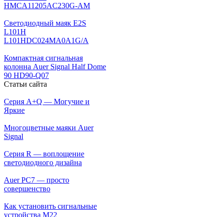
HMCA11205AC230G-AM
Светодиодный маяк E2S
L101H
L101HDC024MA0A1G/A
Компактная сигнальная
колонна Auer Signal Half Dome
90 HD90-Q07
Статьи сайта
Серия A+Q — Могучие и
Яркие
Многоцветные маяки Auer
Signal
Серия R — воплощение
светодиодного дизайна
Auer PC7 — просто
совершенство
Как установить сигнальные
устройства М22