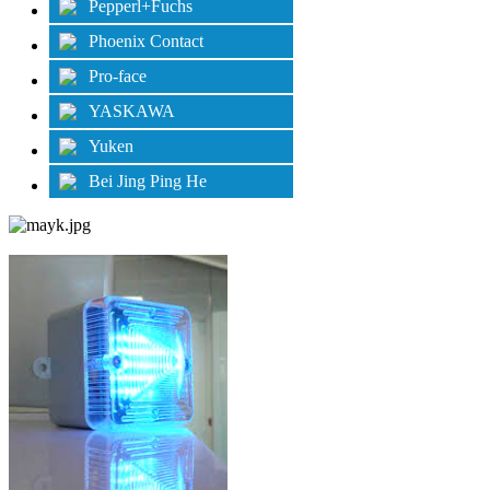
Pepperl+Fuchs
Phoenix Contact
Pro-face
YASKAWA
Yuken
Bei Jing Ping He