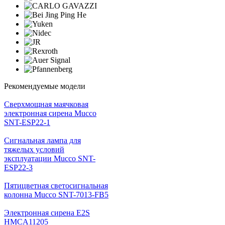
Рекомендуемые модели
Cверхмощная маячковая
электронная сирена Mucco
SNT-ESP22-1
Сигнальная лампа для
тяжелых условий
эксплуатации Mucco SNT-
ESP22-3
Пятицветная светосигнальная
колонна Mucco SNT-7013-FB5
Электронная сирена E2S
HMCA11205