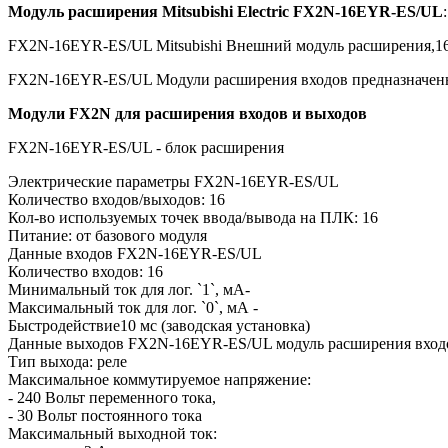
Модуль расширения Mitsubishi Electric FX2N-16EYR-ES/UL
FX2N-16EYR-ES/UL Mitsubishi Внешний модуль расширения,16 
FX2N-16EYR-ES/UL Модули расширения входов предназначен
Модули FX2N для расширения входов и выходов
FX2N-16EYR-ES/UL - блок расширения
Электрические параметры FX2N-16EYR-ES/UL
Количество входов/выходов: 16
Кол-во используемых точек ввода/вывода на ПЛК: 16
Питание: от базового модуля
Данные входов FX2N-16EYR-ES/UL
Количество входов: 16
Минимальный ток для лог. `1`, мА-
Максимальный ток для лог. `0`, мА -
Быстродействие10 мс (заводская установка)
Данные выходов FX2N-16EYR-ES/UL модуль расширения вход
Тип выхода: реле
Максимальное коммутируемое напряжение:
- 240 Вольт переменного тока,
- 30 Вольт постоянного тока
Максимальный выходной ток: