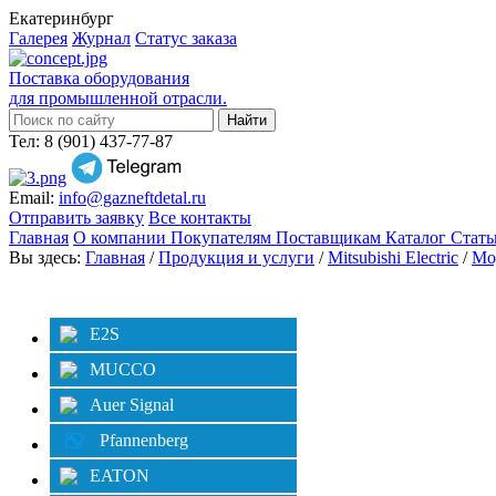
Екатеринбург
Галерея
Журнал
Статус заказа
Поставка оборудования
для промышленной отрасли.
Тел: 8 (901) 437-77-87
Email:
info@gazneftdetal.ru
Отправить заявку
Все контакты
Главная
О компании
Покупателям
Поставщикам
Каталог
Стат
Вы здесь:
Главная
/
Продукция и услуги
/
Mitsubishi Electric
/
Мо
Категории
E2S
MUCCO
Auer Signal
Pfannenberg
EATON