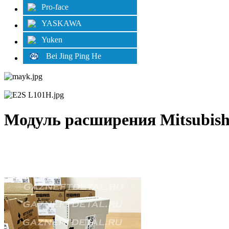
Pro-face
YASKAWA
Yuken
Bei Jing Ping He
Модуль расширения Mitsubish