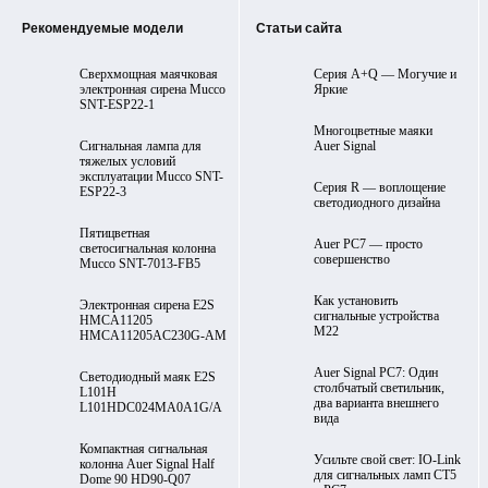
Рекомендуемые модели
Статьи сайта
Cверхмощная маячковая
Серия A+Q — Могучие и
электронная сирена Mucco
Яркие
SNT-ESP22-1
Многоцветные маяки
Сигнальная лампа для
Auer Signal
тяжелых условий
эксплуатации Mucco SNT-
Серия R — воплощение
ESP22-3
светодиодного дизайна
Пятицветная
Auer PC7 — просто
светосигнальная колонна
совершенство
Mucco SNT-7013-FB5
Как установить
Электронная сирена E2S
сигнальные устройства
HMCA11205
М22
HMCA11205AC230G-AM
Auer Signal PC7: Один
Светодиодный маяк E2S
столбчатый светильник,
L101H
два варианта внешнего
L101HDC024MA0A1G/A
вида
Компактная сигнальная
Усильте свой свет: IO-Link
колонна Auer Signal Half
для сигнальных ламп CT5
Dome 90 HD90-Q07