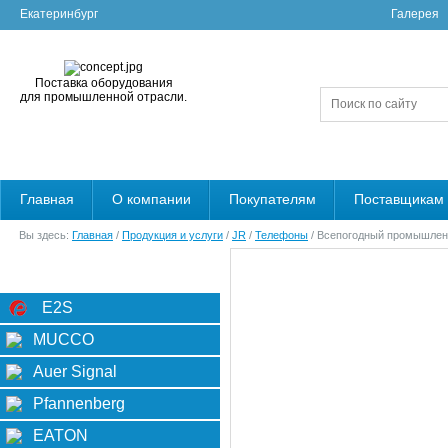
Екатеринбург
Галерея
Поставка оборудования
для промышленной отрасли.
Главная
О компании
Покупателям
Поставщикам
Вы здесь:
Главная
/
Продукция и услуги
/
JR
/
Телефоны
/ Всепогодный промышлен
Категории
Фильтр
E2S
MUCCO
Auer Signal
Pfannenberg
EATON