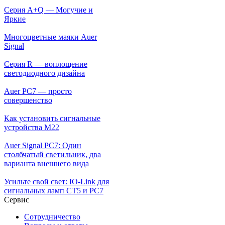
Серия A+Q — Могучие и
Яркие
Многоцветные маяки Auer
Signal
Серия R — воплощение
светодиодного дизайна
Auer PC7 — просто
совершенство
Как установить сигнальные
устройства М22
Auer Signal PC7: Один
столбчатый светильник, два
варианта внешнего вида
Усильте свой свет: IO-Link для
сигнальных ламп CT5 и PC7
Сервис
Сотрудничество