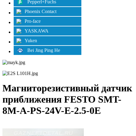
Pepperl+Fuchs
Phoenix Contact
Pro-face
YASKAWA
Yuken
Bei Jing Ping He
Магниторезистивный датчик
приближения FESTO SMT-
8M-A-PS-24V-E-2.5-0E