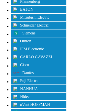
Pfannenberg
EATON
Mitsubishi Electric
Schneider Electric
Siemens
Omron
IFM Electronic
CARLO GAVAZZI
Cisco
Danfoss
Fuji Electric
NANHUA
Nidec
nVent HOFFMAN