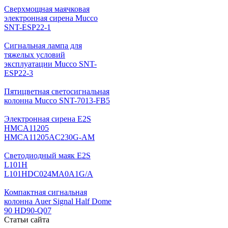
Cверхмощная маячковая
электронная сирена Mucco
SNT-ESP22-1
Сигнальная лампа для
тяжелых условий
эксплуатации Mucco SNT-
ESP22-3
Пятицветная светосигнальная
колонна Mucco SNT-7013-FB5
Электронная сирена E2S
HMCA11205
HMCA11205AC230G-AM
Светодиодный маяк E2S
L101H
L101HDC024MA0A1G/A
Компактная сигнальная
колонна Auer Signal Half Dome
90 HD90-Q07
Статьи сайта