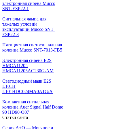
электронная сирена Mucco
SNT-ESP22-1
Сигнальная лампа для
тяжелых условий
эксплуатации Mucco SNT-
ESP22-3
Пятицветная светосигнальная
колонна Mucco SNT-7013-FB5
Электронная сирена E2S
HMCA11205
HMCA11205AC230G-AM
Светодиодный маяк E2S
L101H
L101HDC024MA0A1G/A
Компактная сигнальная
колонна Auer Signal Half Dome
90 HD90-Q07
Статьи сайта
Серия A+Q — Могучие и