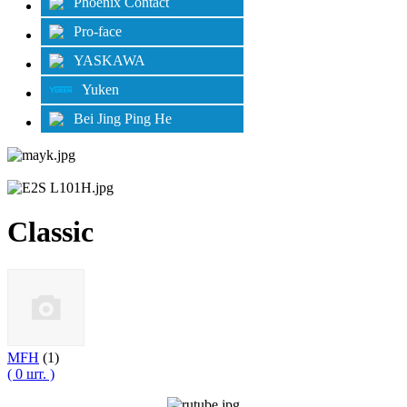
Phoenix Contact
Pro-face
YASKAWA
Yuken
Bei Jing Ping He
Classic
MFH
(1)
( 0 шт. )