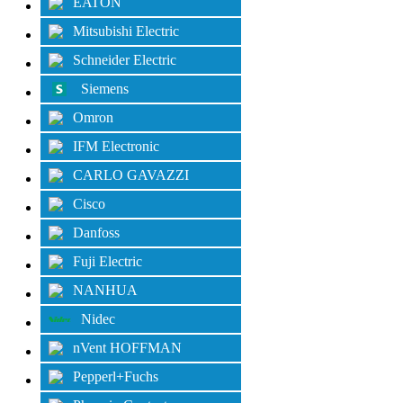
EATON
Mitsubishi Electric
Schneider Electric
Siemens
Omron
IFM Electronic
CARLO GAVAZZI
Cisco
Danfoss
Fuji Electric
NANHUA
Nidec
nVent HOFFMAN
Pepperl+Fuchs