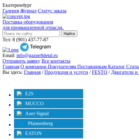
Екатеринбург
Галерея
Журнал
Статус заказа
Поставка оборудования
для промышленной отрасли.
Тел: 8 (901) 437-77-87
Email:
info@gazneftdetal.ru
Отправить заявку
Все контакты
Главная
О компании
Покупателям
Поставщикам
Каталог
Стат
Вы здесь:
Главная
/
Продукция и услуги
/
FESTO
/
Двигатели и
Категории
E2S
MUCCO
Auer Signal
Pfannenberg
EATON