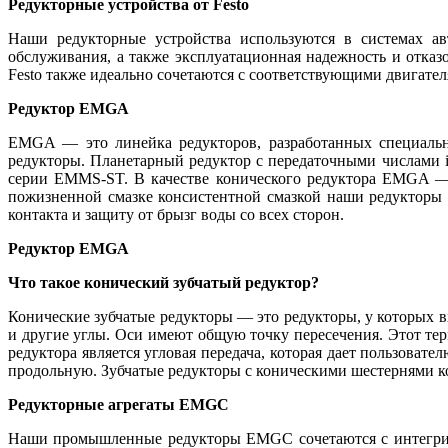
Редукторные устройства от Festo
Наши редукторные устройства используются в системах авт
обслуживания, а также эксплуатационная надежность и отка
Festo также идеально сочетаются с соответствующими двигател
Редуктор EMGA
EMGA — это линейка редукторов, разработанных специальн
редукторы. Планетарный редуктор с передаточными числами 
серии EMMS-ST. В качестве конического редуктора EMGA —
пожизненной смазке консистентной смазкой наши редукторы 
контакта и защиту от брызг воды со всех сторон.
Редуктор EMGA
Что такое конический зубчатый редуктор?
Конические зубчатые редукторы — это редукторы, у которых в
и другие углы. Оси имеют общую точку пересечения. Этот те
редуктора является угловая передача, которая дает пользова
продольную. Зубчатые редукторы с коническими шестернями 
Редукторные агрегаты EMGC
Наши промышленные редукторы EMGC сочетаются с интегрир