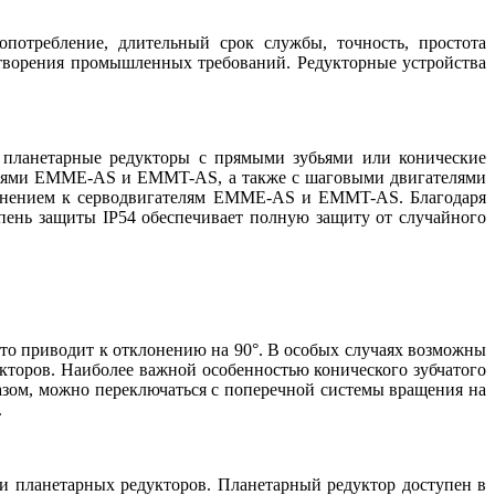
опотребление, длительный срок службы, точность, простота
етворения промышленных требований. Редукторные устройства
 планетарные редукторы с прямыми зубьями или конические
ателями EMME-AS и EMMT-AS, а также с шаговыми двигателями
олнением к серводвигателям EMME-AS и EMMT-AS. Благодаря
пень защиты IP54 обеспечивает полную защиту от случайного
что приводит к отклонению на 90°. В особых случаях возможны
кторов. Наиболее важной особенностью конического зубчатого
разом, можно переключаться с поперечной системы вращения на
.
планетарных редукторов. Планетарный редуктор доступен в