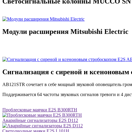
Светосигнальные колонны MUCCO SNT
Модули расширения Mitsubishi Electric
Сигнализация с сиреной и ксеноновым
AB121STR сочетает в себе мощный звуковой оповещатель гро
Поддерживается 64 частоты звуковых сигналов тревоги и 4 ди
Проблесковые маячки E2S B300RTH
Аварийные сигнализаторы E2S D112
Светодиодные маяки E2S L101H