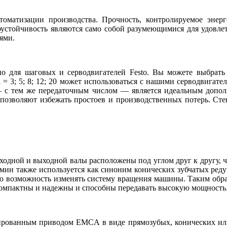
оматизации производства. Прочность, контролируемое энерг
зоустойчивость являются само собой разумеющимися для удовл
ями.
о для шаговых и серводвигателей Festo. Вы можете выбрать
i = 3; 5; 8; 12; 20 может использоваться с нашими серводвиг
 с тем же передаточным числом — является идеальным доп
позволяют избежать простоев и производственных потерь. Сте
ходной и выходной валы расположены под углом друг к другу, 
рмин также используется как синоним конических зубчатых реду
телю возможность изменять систему вращения машины. Таким об
компактны и надежны и способны передавать высокую мощность
ованным приводом EMCA в виде прямозубых, конических или 