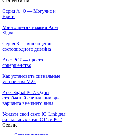
Статьи сайта
Серия A+Q — Могучие и
Яркие
Многоцветные маяки Auer
Signal
Серия R — воплощение
светодиодного дизайна
Auer PC7 — просто
совершенство
Как установить сигнальные
устройства М22
Auer Signal PC7: Один
столбчатый светильник, два
варианта внешнего вида
Усильте свой свет: IO-Link для
сигнальных ламп CT5 и PC7
Сервис