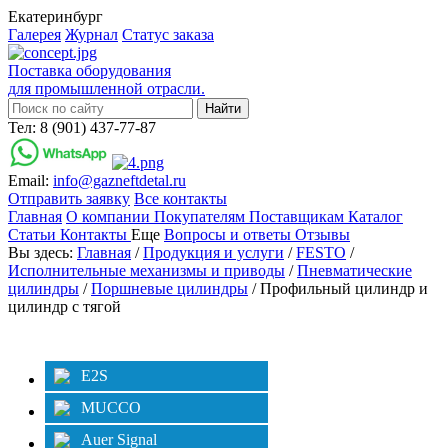
Екатеринбург
Галерея
Журнал
Статус заказа
Поставка оборудования
для промышленной отрасли.
Тел: 8 (901) 437-77-87
Email:
info@gazneftdetal.ru
Отправить заявку
Все контакты
Главная
О компании
Покупателям
Поставщикам
Каталог
Статьи
Контакты
Еще
Вопросы и ответы
Отзывы
Вы здесь:
Главная
/
Продукция и услуги
/
FESTO
/
Исполнительные механизмы и приводы
/
Пневматические
цилиндры
/
Поршневые цилиндры
/ Профильный цилиндр и
цилиндр с тягой
Категории
Фильтр
E2S
MUCCO
Auer Signal