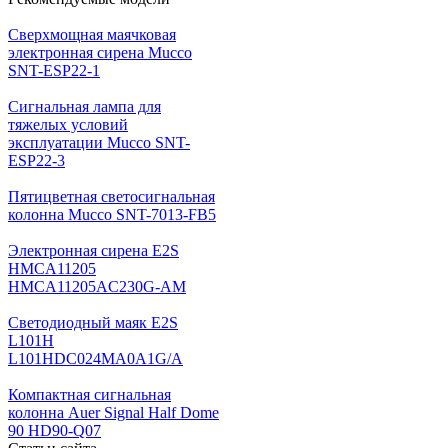
Cверхмощная маячковая
электронная сирена Mucco
SNT-ESP22-1
Сигнальная лампа для
тяжелых условий
эксплуатации Mucco SNT-
ESP22-3
Пятицветная светосигнальная
колонна Mucco SNT-7013-FB5
Электронная сирена E2S
HMCA11205
HMCA11205AC230G-AM
Светодиодный маяк E2S
L101H
L101HDC024MA0A1G/A
Компактная сигнальная
колонна Auer Signal Half Dome
90 HD90-Q07