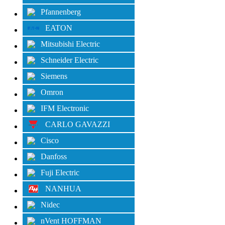
Pfannenberg
EATON
Mitsubishi Electric
Schneider Electric
Siemens
Omron
IFM Electronic
CARLO GAVAZZI
Cisco
Danfoss
Fuji Electric
NANHUA
Nidec
nVent HOFFMAN