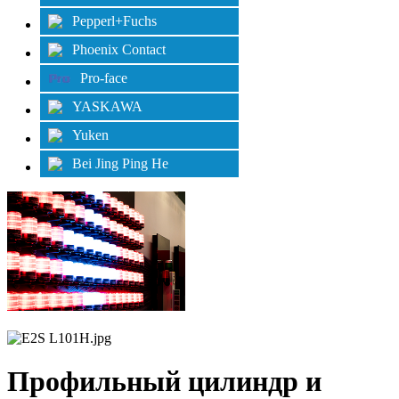
Pepperl+Fuchs
Phoenix Contact
Pro-face
YASKAWA
Yuken
Bei Jing Ping He
Профильный цилиндр и