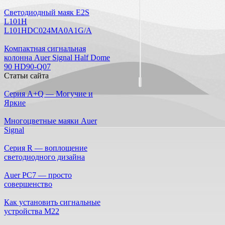
Светодиодный маяк E2S
L101H
L101HDC024MA0A1G/A
Компактная сигнальная
колонна Auer Signal Half Dome
90 HD90-Q07
Статьи сайта
Серия A+Q — Могучие и
Яркие
Многоцветные маяки Auer
Signal
Серия R — воплощение
светодиодного дизайна
Auer PC7 — просто
совершенство
Как установить сигнальные
устройства М22