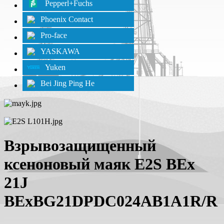
Pepperl+Fuchs
Phoenix Contact
Pro-face
YASKAWA
Yuken
Bei Jing Ping He
Взрывозащищенный
ксеноновый маяк E2S BEx
21J
BExBG21DPDC024AB1A1R/R