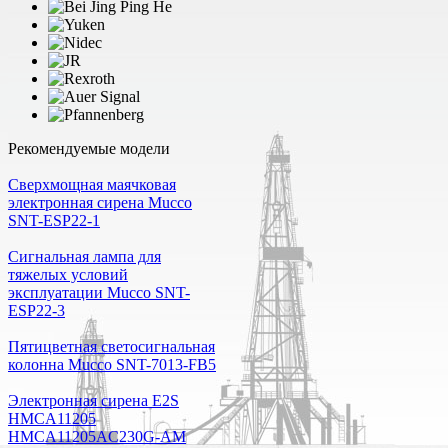
Рекомендуемые модели
Cверхмощная маячковая
электронная сирена Mucco
SNT-ESP22-1
Сигнальная лампа для
тяжелых условий
эксплуатации Mucco SNT-
ESP22-3
Пятицветная светосигнальная
колонна Mucco SNT-7013-FB5
Электронная сирена E2S
HMCA11205
HMCA11205AC230G-AM