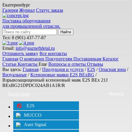
Екатеринбург
Галерея
Журнал
Статус заказа
Поставка оборудования
для промышленной отрасли.
Тел: 8 (901) 437-77-87
Email:
info@gazneftdetal.ru
Отправить заявку
Все контакты
Главная
О компании
Покупателям
Поставщикам
Каталог
Статьи
Контакты
Еще
Вопросы и ответы
Отзывы
Вы здесь:
Главная
/
Продукция и услуги
/
E2S
/
Опасная зона
/
Визуальные
/
Ксеноновые маяки E2S BExBG
/
Взрывозащищенный ксеноновый маяк E2S BEx 21J
BExBG21DPDC024AB1A1R/R
Категории
Фильтр
E2S
MUCCO
Auer Signal