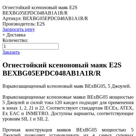
Огнестойкий ксеноновый маяк E2S
BEXBG05EPDC048AB1A1R/R
Артикул: BEXBG05EPDC048AB1A1R/R
Производитель: E2S
Запросить цену
+ Доставка
Количество:
Заказать
Огнестойкий ксеноновый маяк E2S
BEXBG05EPDC048AB1A1R/R
Взрывозащищенный ксеноновый маяк BExBG05, 5 Джоулей.
Взрывозащищенные ксеноновые маяки BExBG05 мощностью
5 Джоулей и силой тока 120 кандел подходят для применения
в зонах 1, 2, 21 и 22. Соответствуют стандартам IECEx, ATEX,
Ex EAC и INMETRO. Доступны варианты, соответствующие
уровням SIL 1 и SIL 2.
Прочная конструкция маяков BExBG05 мощностью 5
Джоулей позволяет устанавливать их в самых суровых