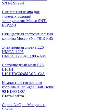
SNT-ESP22-1
Сигнальная лампа для
тяжелых условий
эксплуатации Mucco SNT-
ESP22-3
Пятицветная светосигнальная
колонна Mucco SNT-7013-FB5
Электронная сирена E2S
HMCA11205
HMCA11205AC230G-AM
Светодиодный маяк E2S
L101H
L101HDC024MA0A1G/A
Компактная сигнальная
колонна Auer Signal Half Dome
90 HD90-Q07
Статьи сайта
Серия A+Q — Могучие и
Яркие