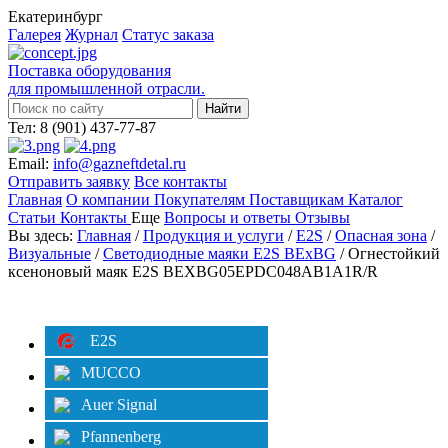
Екатеринбург
Галерея
Журнал
Статус заказа
Поставка оборудования
для промышленной отрасли.
Тел: 8 (901) 437-77-87
Email:
info@gazneftdetal.ru
Отправить заявку
Все контакты
Главная
О компании
Покупателям
Поставщикам
Каталог
Статьи
Контакты
Еще
Вопросы и ответы
Отзывы
Вы здесь:
Главная
/
Продукция и услуги
/
E2S
/
Опасная зона
/
Визуальные
/
Светодиодные маяки E2S BExBG
/ Огнестойкий
ксеноновый маяк E2S BEXBG05EPDC048AB1A1R/R
Категории
Фильтр
E2S
MUCCO
Auer Signal
Pfannenberg