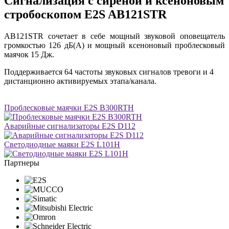
Сигнализация с сиреной и ксеноновым
стробоскопом E2S AB121STR
AB121STR сочетает в себе мощный звуковой оповещатель
громкостью 126 дБ(A) и мощный ксеноновый проблесковый
маячок 15 Дж.
Поддерживается 64 частоты звуковых сигналов тревоги и 4
дистанционно активируемых этапа/канала.
Проблесковые маячки E2S B300RTH
Аварийные сигнализаторы E2S D112
Светодиодные маяки E2S L101H
Партнеры