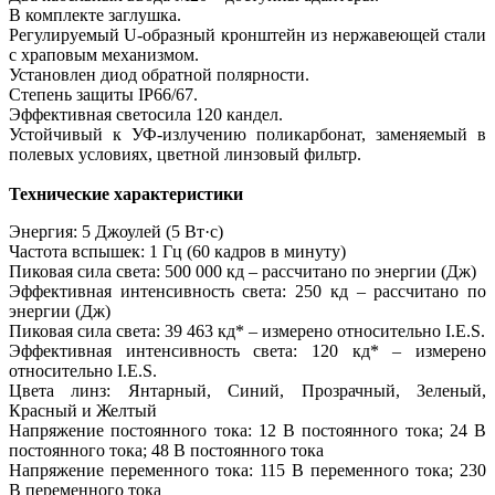
В комплекте заглушка.
Регулируемый U-образный кронштейн из нержавеющей стали
с храповым механизмом.
Установлен диод обратной полярности.
Степень защиты IP66/67.
Эффективная светосила 120 кандел.
Устойчивый к УФ-излучению поликарбонат, заменяемый в
полевых условиях, цветной линзовый фильтр.
Технические характеристики
Энергия: 5 Джоулей (5 Вт·с)
Частота вспышек: 1 Гц (60 кадров в минуту)
Пиковая сила света: 500 000 кд – рассчитано по энергии (Дж)
Эффективная интенсивность света: 250 кд – рассчитано по
энергии (Дж)
Пиковая сила света: 39 463 кд* – измерено относительно I.E.S.
Эффективная интенсивность света: 120 кд* – измерено
относительно I.E.S.
Цвета линз: Янтарный, Синий, Прозрачный, Зеленый,
Красный и Желтый
Напряжение постоянного тока: 12 В постоянного тока; 24 В
постоянного тока; 48 В постоянного тока
Напряжение переменного тока: 115 В переменного тока; 230
В переменного тока