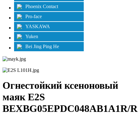
Phoenix Contact
Pro-face
YASKAWA
Yuken
Bei Jing Ping He
Огнестойкий ксеноновый
маяк E2S
BEXBG05EPDC048AB1A1R/R