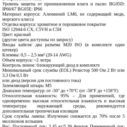
Уровень защиты от проникновения влаги и пыли: BG05D:
IP66/67 BG05E: IP66
Материал корпуса: Алюминий LM6, не содержащий меди,
морского класса
Отделка корпуса: хроматное и порошковое покрытие
ISO 12944-6 CX, C5VH и C5H
Цвет: красный
(другие цвета доступны по запросу)
Вводы кабеля: два разъема M20 ISO (в комплекте один
штекер)
Клеммы: 0,5 – 2,5 мм² (20-14 AWG)
Объем корпуса: <2 литра
Контроль линии: блокирующий диод в комплекте
Минимальный срок службы (EOL) Резистор 500 Ом 2 Вт или
3,3 Ом 0,5 Вт
или диод (версии для постоянного тока)
Заземляющий штырь: M5
Диапазон температур: от -50° до +70°C (от -58°F до +158°F)
Относительная влажность: 95% – Для применений, где
одновременно высокая относительная влажность и высокая
температура окружающей среды, рекомендуется
дополнительная тропическая изоляция
Срок службы лампы: Излучение снижается до 70% после 5
миллионов вспышек
Вес: Постоянный ток: 2,45 кг/5,39 фунтов Переменный ток: