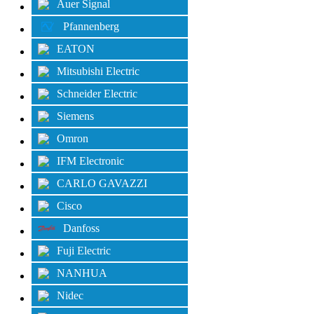
Auer Signal
Pfannenberg
EATON
Mitsubishi Electric
Schneider Electric
Siemens
Omron
IFM Electronic
CARLO GAVAZZI
Cisco
Danfoss
Fuji Electric
NANHUA
Nidec