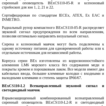
сиренный оповещатель BExCS110-05-R и ксеноновый
стробоскоп для зон 1, 2, 21 и 22.
Сертифицирован по стандартам IECEx, ATEX, Ex EAC и
INMETRO.
Радиальный рупор компактного BExCS110-05-R распределяет
звуковой сигнал предупреждения по всем направлениям,
позволяя оптимально направлять визуальный сигнал.
Сирена и ксеноновый маячок могут быть подключены к
одному источнику питания для одновременной работы или к
отдельным источникам для независимой работы.
Корпуса серии BEx изготовлены из коррозионностойкого
алюминия LM6 морского класса без содержания меди и
покрыты хромом и порошковым лаком. Все модели имеют два
кабельных ввода, большие клеммные колодки с входными и
выходными клеммами и степень защиты IP66/67.
BExCS110-L2 Всенаправленный звуковой сигнал и
светодиодный маячок
Взрывозащищенный комбинированный всенаправленный
сиренный оповещатель BExCS110-L2-R и светодиодный