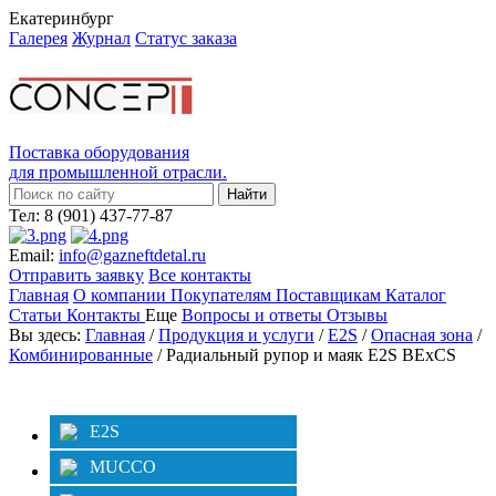
Екатеринбург
Галерея
Журнал
Статус заказа
Поставка оборудования
для промышленной отрасли.
Тел: 8 (901) 437-77-87
Email:
info@gazneftdetal.ru
Отправить заявку
Все контакты
Главная
О компании
Покупателям
Поставщикам
Каталог
Статьи
Контакты
Еще
Вопросы и ответы
Отзывы
Вы здесь:
Главная
/
Продукция и услуги
/
E2S
/
Опасная зона
/
Комбинированные
/ Радиальный рупор и маяк E2S BExCS
Категории
Фильтр
E2S
MUCCO