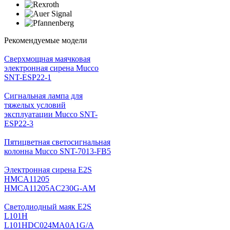
Рекомендуемые модели
Cверхмощная маячковая
электронная сирена Mucco
SNT-ESP22-1
Сигнальная лампа для
тяжелых условий
эксплуатации Mucco SNT-
ESP22-3
Пятицветная светосигнальная
колонна Mucco SNT-7013-FB5
Электронная сирена E2S
HMCA11205
HMCA11205AC230G-AM
Светодиодный маяк E2S
L101H
L101HDC024MA0A1G/A