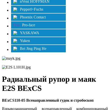
nVent HOFFMAN
Pepperl+Fuchs
Phoenix Contact
Pro-face
YASKAWA
Yuken
Bei Jing Ping He
Радиальный рупор и маяк
E2S BExCS
BExCS110-05 Всенаправленный гудок и стробоскоп
Взрывозащищенный всенаправленный комбинированный