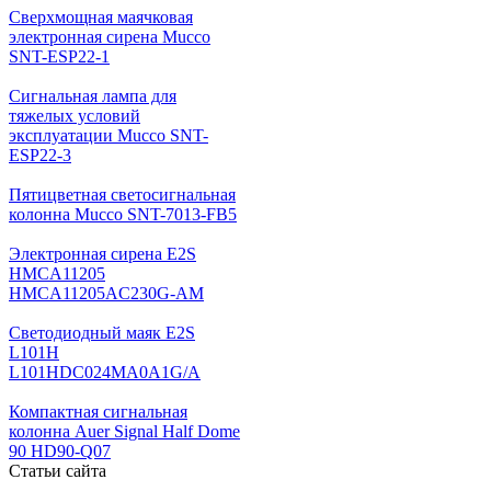
Cверхмощная маячковая
электронная сирена Mucco
SNT-ESP22-1
Сигнальная лампа для
тяжелых условий
эксплуатации Mucco SNT-
ESP22-3
Пятицветная светосигнальная
колонна Mucco SNT-7013-FB5
Электронная сирена E2S
HMCA11205
HMCA11205AC230G-AM
Светодиодный маяк E2S
L101H
L101HDC024MA0A1G/A
Компактная сигнальная
колонна Auer Signal Half Dome
90 HD90-Q07
Статьи сайта