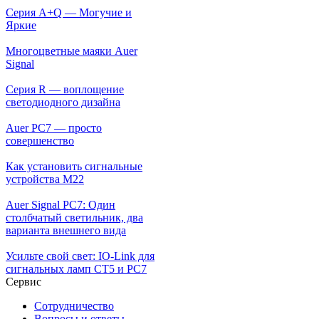
Серия A+Q — Могучие и
Яркие
Многоцветные маяки Auer
Signal
Серия R — воплощение
светодиодного дизайна
Auer PC7 — просто
совершенство
Как установить сигнальные
устройства М22
Auer Signal PC7: Один
столбчатый светильник, два
варианта внешнего вида
Усильте свой свет: IO-Link для
сигнальных ламп CT5 и PC7
Сервис
Сотрудничество
Вопросы и ответы