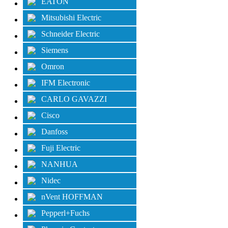
EATON
Mitsubishi Electric
Schneider Electric
Siemens
Omron
IFM Electronic
CARLO GAVAZZI
Cisco
Danfoss
Fuji Electric
NANHUA
Nidec
nVent HOFFMAN
Pepperl+Fuchs