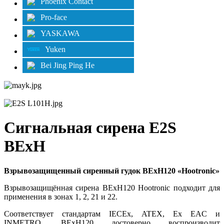
Phoenix Contact
Pro-face
YASKAWA
Yuken
Bei Jing Ping He
Сигнальная сирена E2S
BExH
Взрывозащищенный сиренный гудок BExH120 «Hootronic»
Взрывозащищённая сирена BExH120 Hootronic подходит для
применения в зонах 1, 2, 21 и 22.
Соответствует стандартам IECEx, ATEX, Ex EAC и
INMETRO. BExH120 достоверно воспроизводит