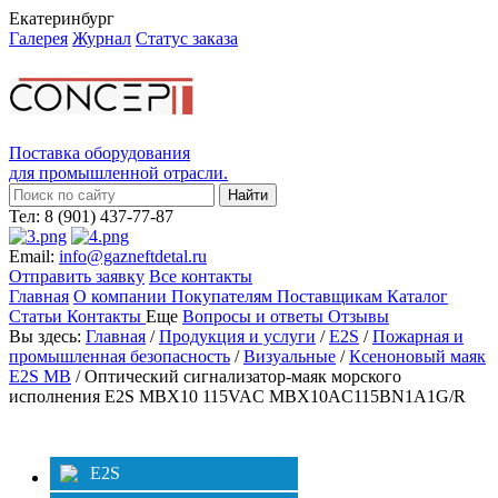
Екатеринбург
Галерея
Журнал
Статус заказа
Поставка оборудования
для промышленной отрасли.
Тел: 8 (901) 437-77-87
Email:
info@gazneftdetal.ru
Отправить заявку
Все контакты
Главная
О компании
Покупателям
Поставщикам
Каталог
Статьи
Контакты
Еще
Вопросы и ответы
Отзывы
Вы здесь:
Главная
/
Продукция и услуги
/
E2S
/
Пожарная и
промышленная безопасность
/
Визуальные
/
Ксеноновый маяк
E2S MB
/ Оптический сигнализатор-маяк морского
исполнения E2S MBX10 115VAC MBX10AC115BN1A1G/R
Категории
Фильтр
E2S