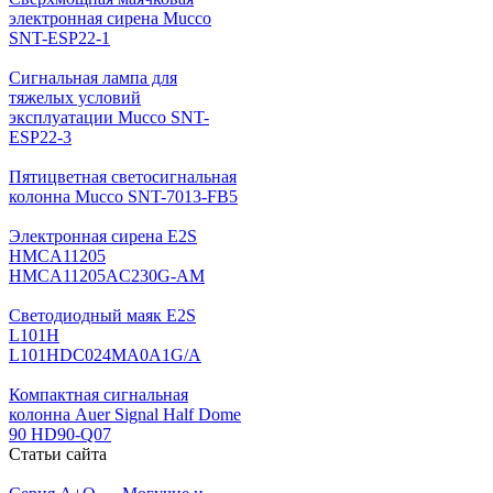
электронная сирена Mucco
SNT-ESP22-1
Сигнальная лампа для
тяжелых условий
эксплуатации Mucco SNT-
ESP22-3
Пятицветная светосигнальная
колонна Mucco SNT-7013-FB5
Электронная сирена E2S
HMCA11205
HMCA11205AC230G-AM
Светодиодный маяк E2S
L101H
L101HDC024MA0A1G/A
Компактная сигнальная
колонна Auer Signal Half Dome
90 HD90-Q07
Статьи сайта