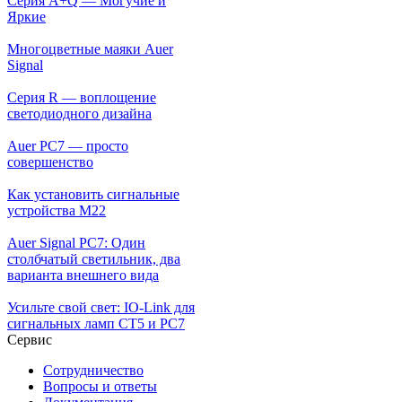
Серия A+Q — Могучие и
Яркие
Многоцветные маяки Auer
Signal
Серия R — воплощение
светодиодного дизайна
Auer PC7 — просто
совершенство
Как установить сигнальные
устройства М22
Auer Signal PC7: Один
столбчатый светильник, два
варианта внешнего вида
Усильте свой свет: IO-Link для
сигнальных ламп CT5 и PC7
Сервис
Сотрудничество
Вопросы и ответы