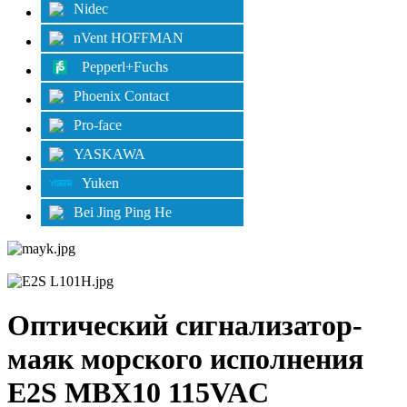
Nidec
nVent HOFFMAN
Pepperl+Fuchs
Phoenix Contact
Pro-face
YASKAWA
Yuken
Bei Jing Ping He
Оптический сигнализатор-
маяк морского исполнения
E2S MBX10 115VAC