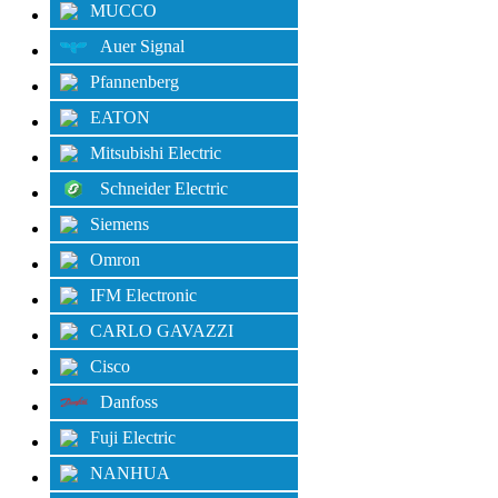
MUCCO
Auer Signal
Pfannenberg
EATON
Mitsubishi Electric
Schneider Electric
Siemens
Omron
IFM Electronic
CARLO GAVAZZI
Cisco
Danfoss
Fuji Electric
NANHUA