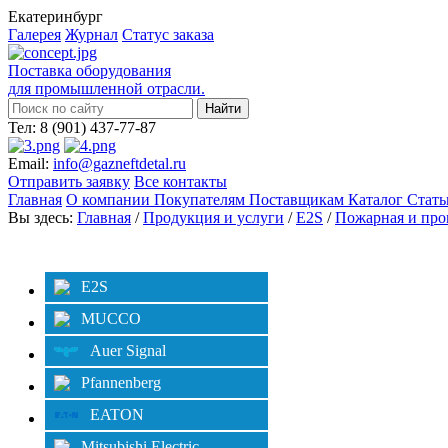
Екатеринбург
Галерея
Журнал
Статус заказа
Поставка оборудования
для промышленной отрасли.
Тел: 8 (901) 437-77-87
Email:
info@gazneftdetal.ru
Отправить заявку
Все контакты
Главная
О компании
Покупателям
Поставщикам
Каталог
Стат
Вы здесь:
Главная
/
Продукция и услуги
/
E2S
/
Пожарная и про
Категории
E2S
MUCCO
Auer Signal
Pfannenberg
EATON
Mitsubishi Electric