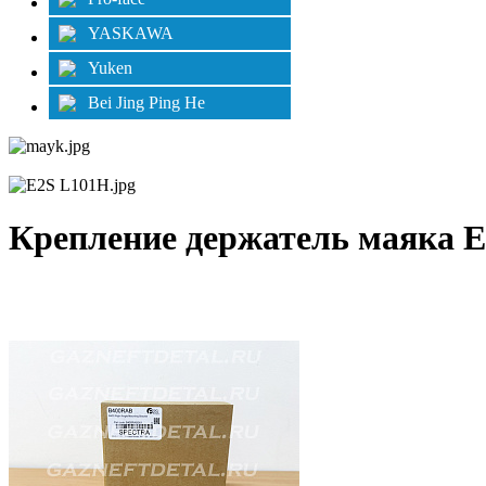
YASKAWA
Yuken
Bei Jing Ping He
Крепление держатель маяка 