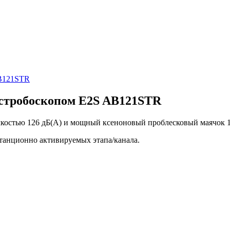
 стробоскопом E2S AB121STR
мкостью 126 дБ(A) и мощный ксеноновый проблесковый маячок 
станционно активируемых этапа/канала.