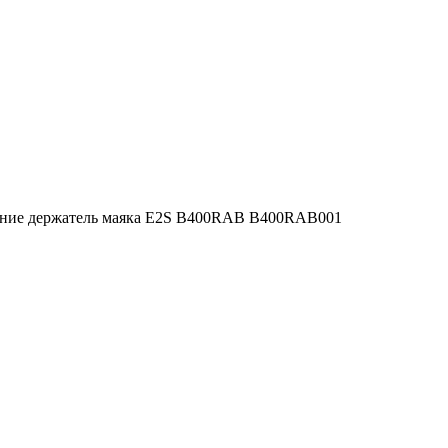
ение держатель маяка E2S B400RAB B400RAB001
Фильтр