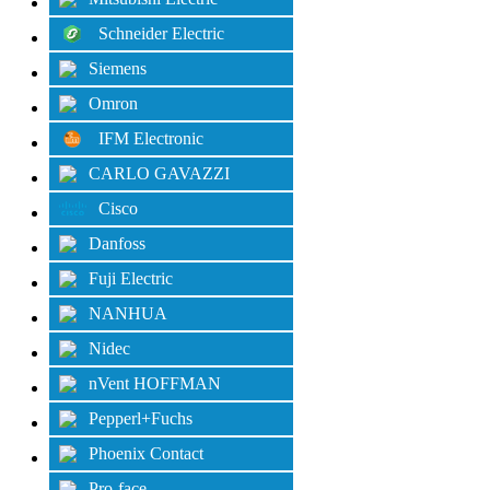
Schneider Electric
Siemens
Omron
IFM Electronic
CARLO GAVAZZI
Cisco
Danfoss
Fuji Electric
NANHUA
Nidec
nVent HOFFMAN
Pepperl+Fuchs
Phoenix Contact
Pro-face