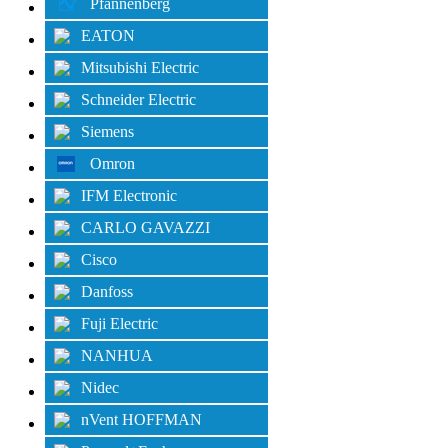
Pfannenberg
EATON
Mitsubishi Electric
Schneider Electric
Siemens
Omron
IFM Electronic
CARLO GAVAZZI
Cisco
Danfoss
Fuji Electric
NANHUA
Nidec
nVent HOFFMAN