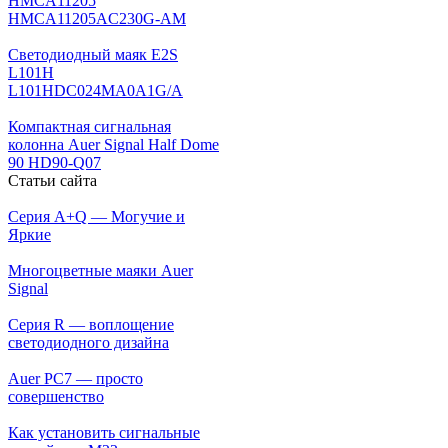
HMCA11205
HMCA11205AC230G-AM
Светодиодный маяк E2S
L101H
L101HDC024MA0A1G/A
Компактная сигнальная
колонна Auer Signal Half Dome
90 HD90-Q07
Статьи сайта
Серия A+Q — Могучие и
Яркие
Многоцветные маяки Auer
Signal
Серия R — воплощение
светодиодного дизайна
Auer PC7 — просто
совершенство
Как установить сигнальные