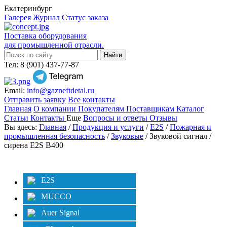
Екатеринбург
Галерея
Журнал
Статус заказа
Поставка оборудования
для промышленной отрасли.
Тел: 8 (901) 437-77-87
Email:
info@gazneftdetal.ru
Отправить заявку
Все контакты
Главная
О компании
Покупателям
Поставщикам
Каталог
Статьи
Контакты
Еще
Вопросы и ответы
Отзывы
Вы здесь:
Главная
/
Продукция и услуги
/
E2S
/
Пожарная и
промышленная безопасность
/
Звуковые
/ Звуковой сигнал /
сирена E2S B400
Категории
Фильтр
E2S
MUCCO
Auer Signal