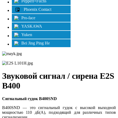
Pepperl+Fuchs
Phoenix Contact
Pro-face
YASKAWA
Yuken
Bei Jing Ping He
Звуковой сигнал / сирена E2S
B400
Сигнальный гудок B400SND
B400SND — это сигнальный гудок с высокой выходной
мощностью 110 дБ(А), подходящий для различных типов
сигнализации.