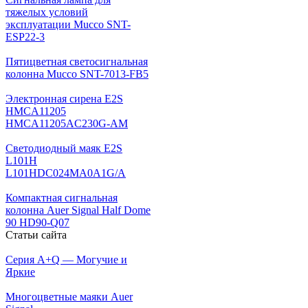
тяжелых условий
эксплуатации Mucco SNT-
ESP22-3
Пятицветная светосигнальная
колонна Mucco SNT-7013-FB5
Электронная сирена E2S
HMCA11205
HMCA11205AC230G-AM
Светодиодный маяк E2S
L101H
L101HDC024MA0A1G/A
Компактная сигнальная
колонна Auer Signal Half Dome
90 HD90-Q07
Статьи сайта
Серия A+Q — Могучие и
Яркие
Многоцветные маяки Auer