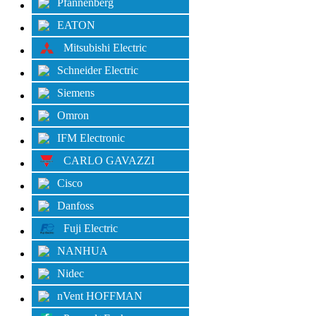
Pfannenberg
EATON
Mitsubishi Electric
Schneider Electric
Siemens
Omron
IFM Electronic
CARLO GAVAZZI
Cisco
Danfoss
Fuji Electric
NANHUA
Nidec
nVent HOFFMAN