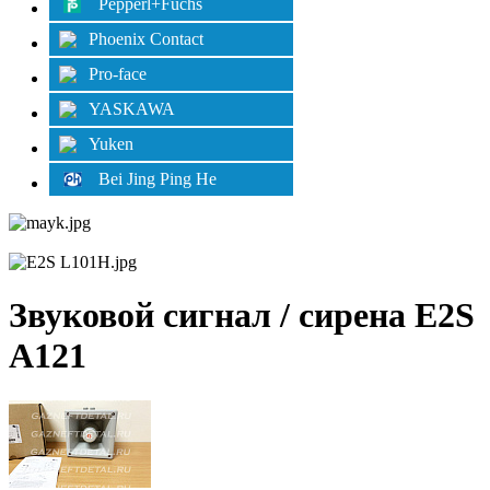
Pepperl+Fuchs
Phoenix Contact
Pro-face
YASKAWA
Yuken
Bei Jing Ping He
Звуковой сигнал / сирена E2S
A121