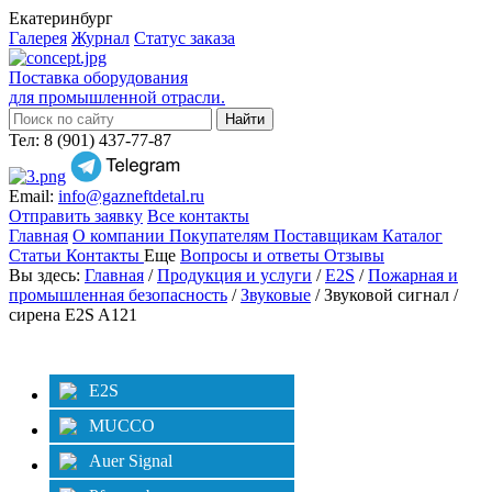
Екатеринбург
Галерея
Журнал
Статус заказа
Поставка оборудования
для промышленной отрасли.
Тел: 8 (901) 437-77-87
Email:
info@gazneftdetal.ru
Отправить заявку
Все контакты
Главная
О компании
Покупателям
Поставщикам
Каталог
Статьи
Контакты
Еще
Вопросы и ответы
Отзывы
Вы здесь:
Главная
/
Продукция и услуги
/
E2S
/
Пожарная и
промышленная безопасность
/
Звуковые
/ Звуковой сигнал /
сирена E2S A121
Категории
Фильтр
E2S
MUCCO
Auer Signal