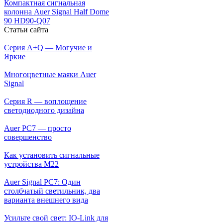
Компактная сигнальная
колонна Auer Signal Half Dome
90 HD90-Q07
Статьи сайта
Серия A+Q — Могучие и
Яркие
Многоцветные маяки Auer
Signal
Серия R — воплощение
светодиодного дизайна
Auer PC7 — просто
совершенство
Как установить сигнальные
устройства М22
Auer Signal PC7: Один
столбчатый светильник, два
варианта внешнего вида
Усильте свой свет: IO-Link для