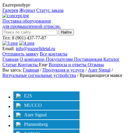
Екатеринбург
Галерея
Журнал
Статус заказа
Поставка оборудования
для промышленной отрасли.
Тел: 8 (901) 437-77-87
Email:
info@gazneftdetal.ru
Отправить заявку
Все контакты
Главная
О компании
Покупателям
Поставщикам
Каталог
Статьи
Контакты
Еще
Вопросы и ответы
Отзывы
Вы здесь:
Главная
/
Продукция и услуги
/
Auer Signal
/
Визуальные сигнальные устройства
/ Вращающиеся маяки
Категории
Фильтр
E2S
MUCCO
Auer Signal
Pfannenberg