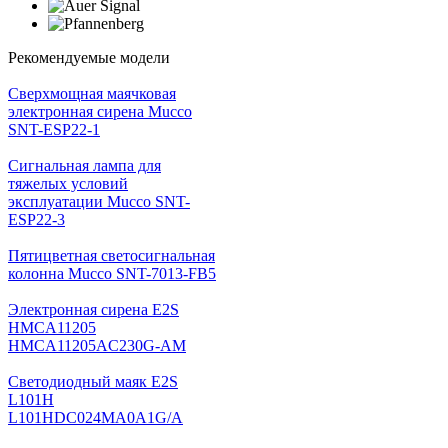
Рекомендуемые модели
Cверхмощная маячковая
электронная сирена Mucco
SNT-ESP22-1
Сигнальная лампа для
тяжелых условий
эксплуатации Mucco SNT-
ESP22-3
Пятицветная светосигнальная
колонна Mucco SNT-7013-FB5
Электронная сирена E2S
HMCA11205
HMCA11205AC230G-AM
Светодиодный маяк E2S
L101H
L101HDC024MA0A1G/A