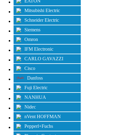
EATON
Mitsubishi Electric
Schneider Electric
Siemens
Omron
IFM Electronic
CARLO GAVAZZI
Cisco
Danfoss
Fuji Electric
NANHUA
Nidec
nVent HOFFMAN
Pepperl+Fuchs