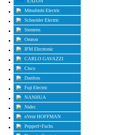
EATON
Mitsubishi Electric
Schneider Electric
Siemens
Omron
IFM Electronic
CARLO GAVAZZI
Cisco
Danfoss
Fuji Electric
NANHUA
Nidec
nVent HOFFMAN
Pepperl+Fuchs