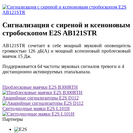
Сигнализация с сиреной и ксеноновым
стробоскопом E2S AB121STR
AB121STR сочетает в себе мощный звуковой оповещатель
громкостью 126 дБ(A) и мощный ксеноновый проблесковый
маячок 15 Дж.
Поддерживается 64 частоты звуковых сигналов тревоги и 4
дистанционно активируемых этапа/канала.
Проблесковые маячки E2S B300RTH
Аварийные сигнализаторы E2S D112
Светодиодные маяки E2S L101H
Партнеры