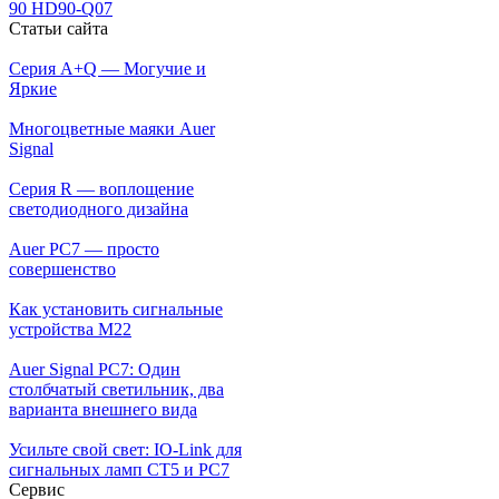
90 HD90-Q07
Статьи сайта
Серия A+Q — Могучие и
Яркие
Многоцветные маяки Auer
Signal
Серия R — воплощение
светодиодного дизайна
Auer PC7 — просто
совершенство
Как установить сигнальные
устройства М22
Auer Signal PC7: Один
столбчатый светильник, два
варианта внешнего вида
Усильте свой свет: IO-Link для
сигнальных ламп CT5 и PC7
Сервис