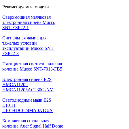
Рекомендуемые модели
Cверхмощная маячковая
электронная сирена Mucco
SNT-ESP22-1
Сигнальная лампа для
тяжелых условий
эксплуатации Mucco SNT-
ESP22-3
Пятицветная светосигнальная
колонна Mucco SNT-7013-FB5
Электронная сирена E2S
HMCA11205
HMCA11205AC230G-AM
Светодиодный маяк E2S
L101H
L101HDC024MA0A1G/A
Компактная сигнальная
колонна Auer Signal Half Dome