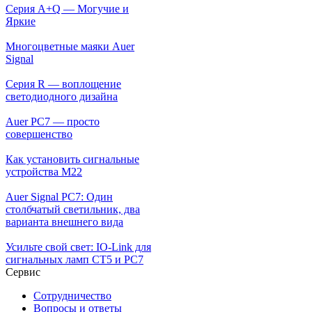
Серия A+Q — Могучие и
Яркие
Многоцветные маяки Auer
Signal
Серия R — воплощение
светодиодного дизайна
Auer PC7 — просто
совершенство
Как установить сигнальные
устройства М22
Auer Signal PC7: Один
столбчатый светильник, два
варианта внешнего вида
Усильте свой свет: IO-Link для
сигнальных ламп CT5 и PC7
Сервис
Сотрудничество
Вопросы и ответы