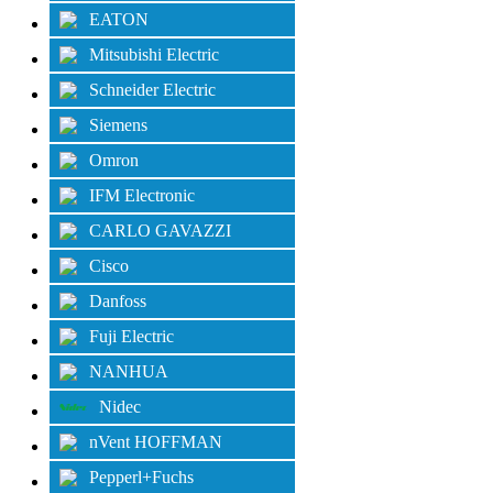
EATON
Mitsubishi Electric
Schneider Electric
Siemens
Omron
IFM Electronic
CARLO GAVAZZI
Cisco
Danfoss
Fuji Electric
NANHUA
Nidec
nVent HOFFMAN
Pepperl+Fuchs