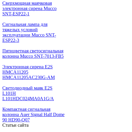
Cверхмощная маячковая
электронная сирена Mucco
SNT-ESP22-1
Сигнальная лампа для
тяжелых условий
эксплуатации Mucco SNT-
ESP22-3
Пятицветная светосигнальная
колонна Mucco SNT-7013-FB5
Электронная сирена E2S
HMCA11205
HMCA11205AC230G-AM
Светодиодный маяк E2S
L101H
L101HDC024MA0A1G/A
Компактная сигнальная
колонна Auer Signal Half Dome
90 HD90-Q07
Статьи сайта