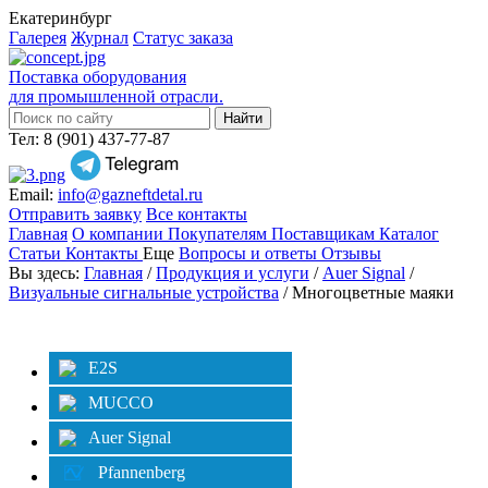
Екатеринбург
Галерея
Журнал
Статус заказа
Поставка оборудования
для промышленной отрасли.
Тел: 8 (901) 437-77-87
Email:
info@gazneftdetal.ru
Отправить заявку
Все контакты
Главная
О компании
Покупателям
Поставщикам
Каталог
Статьи
Контакты
Еще
Вопросы и ответы
Отзывы
Вы здесь:
Главная
/
Продукция и услуги
/
Auer Signal
/
Визуальные сигнальные устройства
/ Многоцветные маяки
Категории
Фильтр
E2S
MUCCO
Auer Signal
Pfannenberg