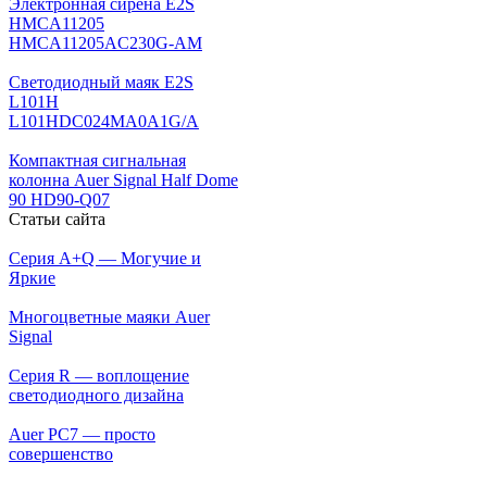
Электронная сирена E2S
HMCA11205
HMCA11205AC230G-AM
Светодиодный маяк E2S
L101H
L101HDC024MA0A1G/A
Компактная сигнальная
колонна Auer Signal Half Dome
90 HD90-Q07
Статьи сайта
Серия A+Q — Могучие и
Яркие
Многоцветные маяки Auer
Signal
Серия R — воплощение
светодиодного дизайна
Auer PC7 — просто
совершенство