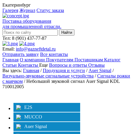
Екатеринбург
Галерея
Журнал
Статус заказа
Поставка оборудования
для промышленной отрасли.
Тел: 8 (901) 437-77-87
Email:
info@gazneftdetal.ru
Отправить заявку
Все контакты
Главная
О компании
Покупателям
Поставщикам
Каталог
Статьи
Контакты
Еще
Вопросы и ответы
Отзывы
Вы здесь:
Главная
/
Продукция и услуги
/
Auer Signal
/
Визуально-звуковые сигнальные устройства
/
Сигналы рожки
с маячком
/ Небольшой звуковой сигнал Auer Signal KDL
710012005
Категории
Фильтр
E2S
MUCCO
Auer Signal