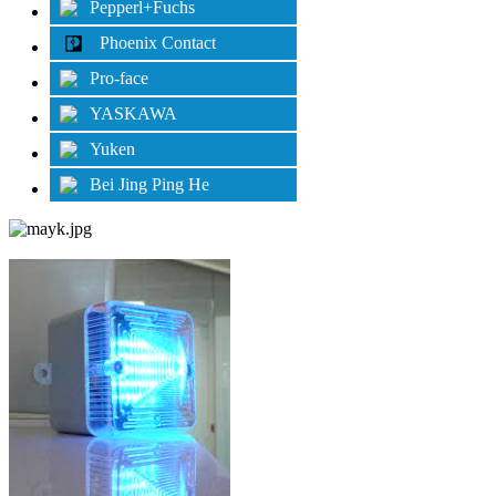
Pepperl+Fuchs
Phoenix Contact
Pro-face
YASKAWA
Yuken
Bei Jing Ping He