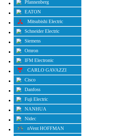
Pfannenberg
EATON
Mitsubishi Electric
Schneider Electric
Siemens
Omron
IFM Electronic
CARLO GAVAZZI
Cisco
Danfoss
Fuji Electric
NANHUA
Nidec
nVent HOFFMAN