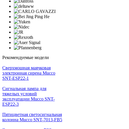
Рекомендуемые модели
Cверхмощная маячковая
электронная сирена Mucco
SNT-ESP22-1
Сигнальная лампа для
тяжелых условий
эксплуатации Mucco SNT-
ESP22-3
Пятицветная светосигнальная
колонна Mucco SNT-7013-FB5