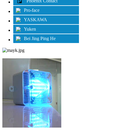
Phoenix Contact
Pro-face
YASKAWA
Yuken
Bei Jing Ping He