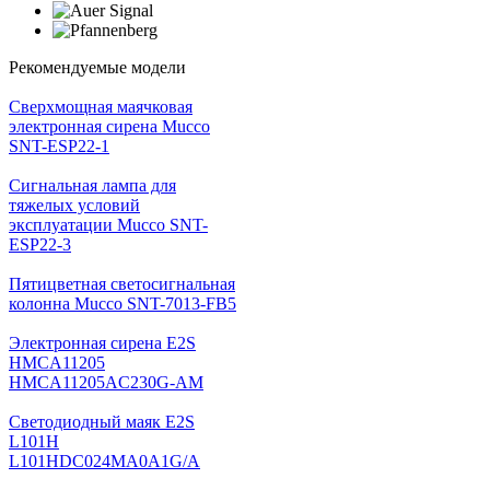
Рекомендуемые модели
Cверхмощная маячковая
электронная сирена Mucco
SNT-ESP22-1
Сигнальная лампа для
тяжелых условий
эксплуатации Mucco SNT-
ESP22-3
Пятицветная светосигнальная
колонна Mucco SNT-7013-FB5
Электронная сирена E2S
HMCA11205
HMCA11205AC230G-AM
Светодиодный маяк E2S
L101H
L101HDC024MA0A1G/A