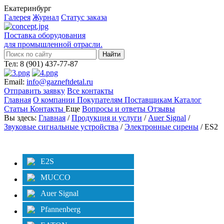
Екатеринбург
Галерея
Журнал
Статус заказа
Поставка оборудования
для промышленной отрасли.
Тел: 8 (901) 437-77-87
Email:
info@gazneftdetal.ru
Отправить заявку
Все контакты
Главная
О компании
Покупателям
Поставщикам
Каталог
Статьи
Контакты
Еще
Вопросы и ответы
Отзывы
Вы здесь:
Главная
/
Продукция и услуги
/
Auer Signal
/
Звуковые сигнальные устройства
/
Электронные сирены
/ ES2
Категории
Фильтр
E2S
MUCCO
Auer Signal
Pfannenberg