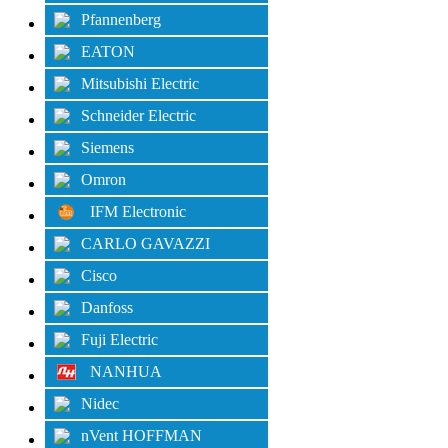
Pfannenberg
EATON
Mitsubishi Electric
Schneider Electric
Siemens
Omron
IFM Electronic
CARLO GAVAZZI
Cisco
Danfoss
Fuji Electric
NANHUA
Nidec
nVent HOFFMAN