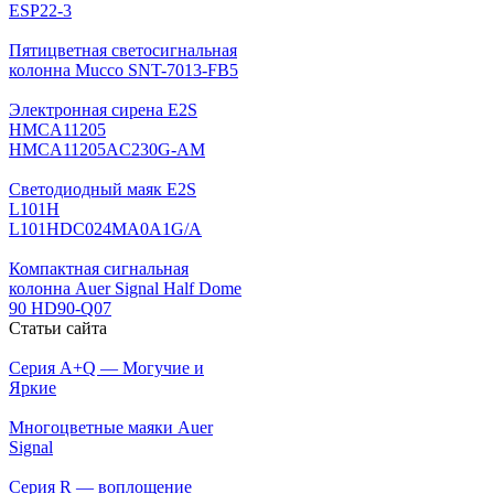
ESP22-3
Пятицветная светосигнальная
колонна Mucco SNT-7013-FB5
Электронная сирена E2S
HMCA11205
HMCA11205AC230G-AM
Светодиодный маяк E2S
L101H
L101HDC024MA0A1G/A
Компактная сигнальная
колонна Auer Signal Half Dome
90 HD90-Q07
Статьи сайта
Серия A+Q — Могучие и
Яркие
Многоцветные маяки Auer
Signal
Серия R — воплощение