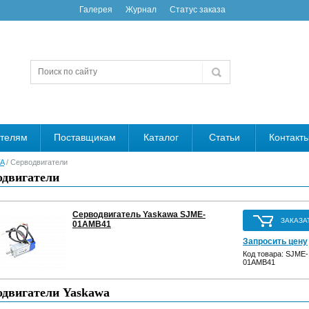
Галерея
Журнал
Статус заказа
ателям
Поставщикам
Каталог
Статьи
Контакт
A
/ Серводвигатели
одвигатели
Серводвигатель Yaskawa SJME-
ЗАКАЗА
01AMB41
Запросить цену
Код товара: SJME-
01AMB41
одвигатели Yaskawa