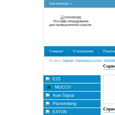
Екатеринбург
Поставка оборудования
для промышленной отрасли.
Главная
О компании
Покуп
Вы здесь:
Главная
/
Продукция и услуги
/
YASKAW
Серв
Категории
Фильтр
E2S
MUCCO
Auer Signal
Pfannenberg
Серв
EATON