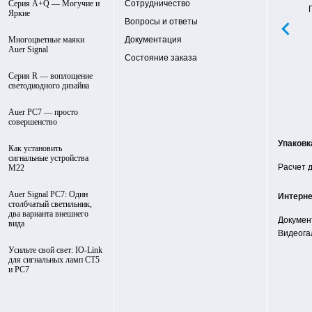
Серия A+Q — Могучие и
Сотрудничество
Яркие
Вопросы и ответы
Многоцветные маяки
Документация
Auer Signal
Состояние заказа
Серия R — воплощение
светодиодного дизайна
Auer PC7 — просто
совершенство
Упаковк
Как установить
сигнальные устройства
Расчет 
М22
Auer Signal PC7: Один
Интерн
столбчатый светильник,
два варианта внешнего
Докумен
вида
Видеога
Усильте свой свет: IO-Link
для сигнальных ламп CT5
и PC7