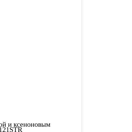
ой и ксеноновым
B121STR