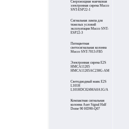
Cверхмощная маячковая
электронная сирена Mucco
SNT-ESP22-1
Сигнальная лампа для
тяжелых условий
эксплуатации Mucco SNT-
ESP22-3
Пятицветная
светосигнальная колонна
Mucco SNT-7013-FB5
Электронная сирена E2S
HMCA11205
HMCA11205AC230G-AM
Светодиодный маяк E2S
L101H
L101HDC024MA0A1G/A
Компактная сигнальная
колонна Auer Signal Half
Dome 90 HD90-Q07