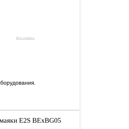
Все статьи
оборудования.
 маяки E2S BExBG05