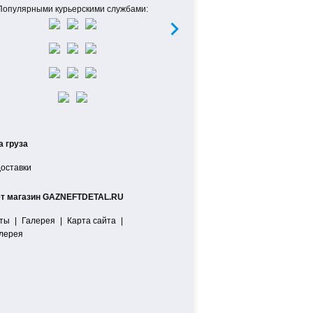
Популярными курьерскими службами:
а груза
доставки
ет магазин GAZNEFTDETAL.RU
ты
|
Галерея
|
Карта сайта
|
лерея