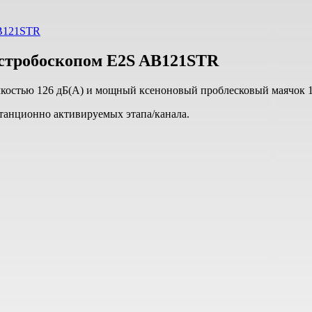
 стробоскопом E2S AB121STR
мкостью 126 дБ(A) и мощный ксеноновый проблесковый маячок 
станционно активируемых этапа/канала.