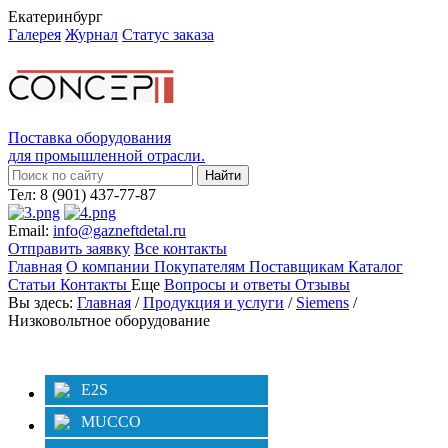
Екатеринбург
Галерея
Журнал
Статус заказа
Поставка оборудования
для промышленной отрасли.
Тел: 8 (901) 437-77-87
Email:
info@gazneftdetal.ru
Отправить заявку
Все контакты
Главная
О компании
Покупателям
Поставщикам
Каталог
Статьи
Контакты
Еще
Вопросы и ответы
Отзывы
Вы здесь:
Главная
/
Продукция и услуги
/
Siemens
/
Низковольтное оборудование
Категории
Фильтр
E2S
MUCCO