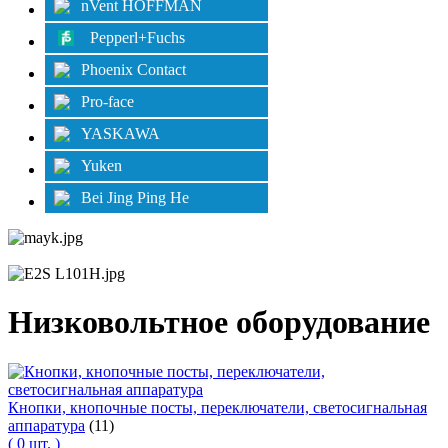
nVent HOFFMAN
Pepperl+Fuchs
Phoenix Contact
Pro-face
YASKAWA
Yuken
Bei Jing Ping He
Низковольтное оборудование
Кнопки, кнопочные посты, переключатели, светосигнальная
аппаратура
(11)
( 0 шт. )