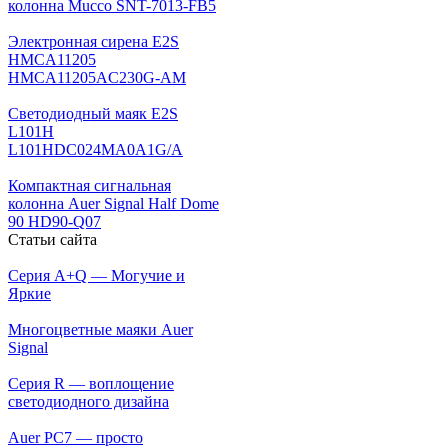
колонна Mucco SNT-7013-FB5
Электронная сирена E2S
HMCA11205
HMCA11205AC230G-AM
Светодиодный маяк E2S
L101H
L101HDC024MA0A1G/A
Компактная сигнальная
колонна Auer Signal Half Dome
90 HD90-Q07
Статьи сайта
Серия A+Q — Могучие и
Яркие
Многоцветные маяки Auer
Signal
Серия R — воплощение
светодиодного дизайна
Auer PC7 — просто