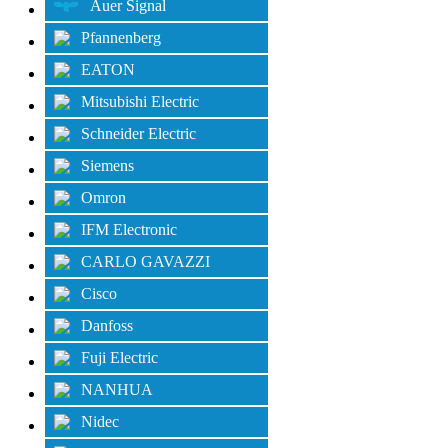
Auer Signal
Pfannenberg
EATON
Mitsubishi Electric
Schneider Electric
Siemens
Omron
IFM Electronic
CARLO GAVAZZI
Cisco
Danfoss
Fuji Electric
NANHUA
Nidec