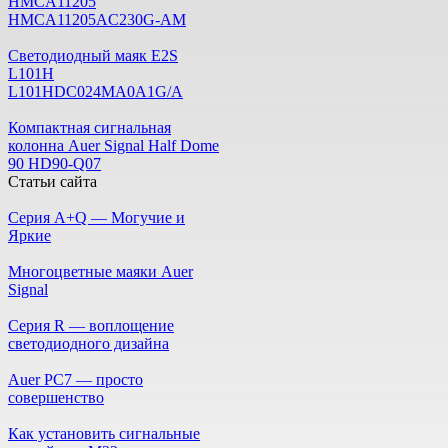
HMCA11205
HMCA11205AC230G-AM
Светодиодный маяк E2S
L101H
L101HDC024MA0A1G/A
Компактная сигнальная
колонна Auer Signal Half Dome
90 HD90-Q07
Статьи сайта
Серия A+Q — Могучие и
Яркие
Многоцветные маяки Auer
Signal
Серия R — воплощение
светодиодного дизайна
Auer PC7 — просто
совершенство
Как установить сигнальные