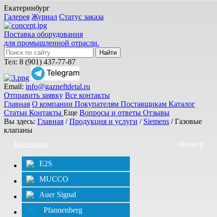
Екатеринбург
Галерея
Журнал
Статус заказа
Поставка оборудования
для промышленной отрасли.
Тел: 8 (901) 437-77-87
Email:
info@gazneftdetal.ru
Отправить заявку
Все контакты
Главная
О компании
Покупателям
Поставщикам
Каталог
Статьи
Контакты
Еще
Вопросы и ответы
Отзывы
Вы здесь:
Главная
/
Продукция и услуги
/
Siemens
/ Газовые
клапаны
Категории
Фильтр
E2S
MUCCO
Auer Signal
Pfannenberg