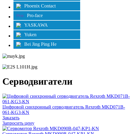
Phoenix Contact
Pro-face
YASKAWA
Yuken
Bei Jing Ping He
Серводвигатели
Цифровой синхронный серводвигатель Rexroth MKD071B-
061-KG3-KN
Заказать
Запросить цену
Сервомотор Rexroth MKD090B-047-KP1-KN