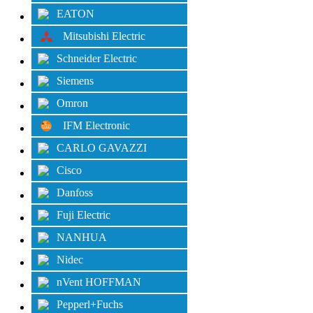
EATON
Mitsubishi Electric
Schneider Electric
Siemens
Omron
IFM Electronic
CARLO GAVAZZI
Cisco
Danfoss
Fuji Electric
NANHUA
Nidec
nVent HOFFMAN
Pepperl+Fuchs