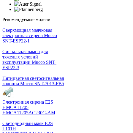
Рекомендуемые модели
Cверхмощная маячковая
электронная сирена Mucco
SNT-ESP22-1
Сигнальная лампа для
тяжелых условий
эксплуатации Mucco SNT-
ESP22-3
Пятицветная светосигнальная
колонна Mucco SNT-7013-FB5
Электронная сирена E2S
HMCA11205
HMCA11205AC230G-AM
Светодиодный маяк E2S
L101H