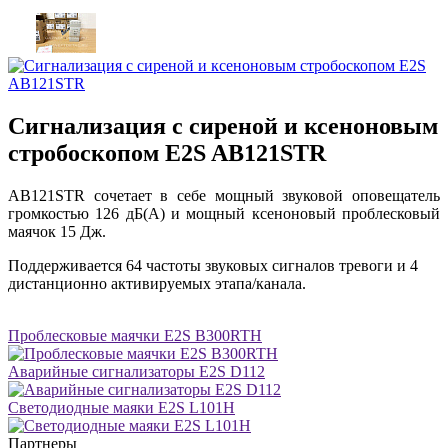
Сигнализация с сиреной и ксеноновым
стробоскопом E2S AB121STR
AB121STR сочетает в себе мощный звуковой оповещатель
громкостью 126 дБ(A) и мощный ксеноновый проблесковый
маячок 15 Дж.
Поддерживается 64 частоты звуковых сигналов тревоги и 4
дистанционно активируемых этапа/канала.
Проблесковые маячки E2S B300RTH
Аварийные сигнализаторы E2S D112
Светодиодные маяки E2S L101H
Партнеры