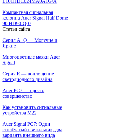
L101HDC024MA0A1G/A
Компактная сигнальная
колонна Auer Signal Half Dome
90 HD90-Q07
Статьи сайта
Серия A+Q — Могучие и
Яркие
Многоцветные маяки Auer
Signal
Серия R — воплощение
светодиодного дизайна
Auer PC7 — просто
совершенство
Как установить сигнальные
устройства М22
Auer Signal PC7: Один
столбчатый светильник, два
варианта внешнего вида